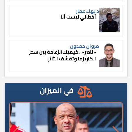
د.بهاء عمار
أخطائي ليست أنا
مروان حمدون
«ناصر».. كيمياء الزعامة بين سحر
الكاريزما وتقشف الثائر
في الميزان