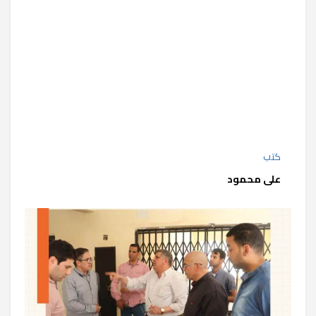
كتب
على محمود