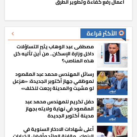
أعمال رفع كفاءة وتطوير الطرق
الأكثر قراءة
مصطفى عبد الوهاب يثير التساؤلات
داخل وزارة الإسكان.. من أين تأتيه كل
هذه المناصب؟
رسائل المهندس محمد عبد المقصود
لموظفي جهاز أكتوبر الجديدة: «هزعل
لو مشيت والمدينة رجعت للخلف»
حفل تكريم للمهندس محمد عبد
المقصود في نهاية ولايته بجهاز
مدينة أكتوبر الجديدة
أعلى شهادات الادخار السنوية في
البنوك.. مقارنة العائد وأفضل الخيارات