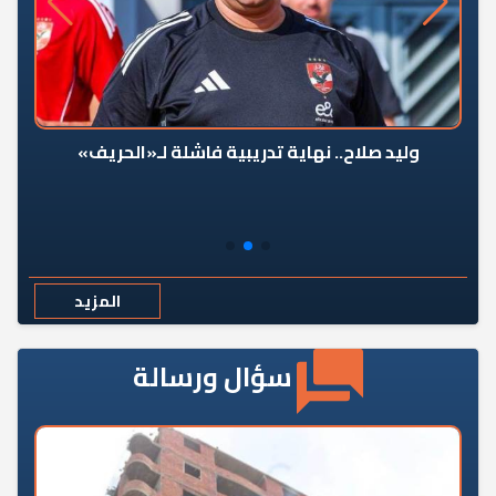
وليد صلاح.. نهاية تدريبية فاشلة لـ«الحريف»
المزيد
سؤال ورسالة