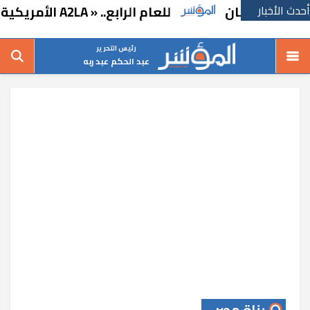
 رمضان
أحدث الأخبار
للعام الرابع.. « A2LA الأمريكية» تجدد اعتماد «متبقيات المبيدات» بالإسماعيلية
رئيس التحرير
عبد الحكم عبد ربه