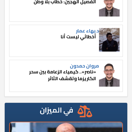
الفصيل الهجين: خطاب بلا وطن
د.بهاء عمار
أخطائي ليست أنا
مروان حمدون
«ناصر».. كيمياء الزعامة بين سحر
الكاريزما وتقشف الثائر
في الميزان