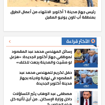
رئيس جهاز مدينة ٦ أكتوبر: الانتهاء من أعمال الطرق
بمنطقة أب تاون يونيو المقبل
الأكثر قراءة
رسائل المهندس محمد عبد المقصود
لموظفي جهاز أكتوبر الجديدة: «هزعل
لو مشيت والمدينة رجعت للخلف»
حفل تكريم للمهندس محمد عبد
المقصود في نهاية ولايته بجهاز
مدينة أكتوبر الجديدة
مصطفى عبد الوهاب يثير التساؤلات
داخل وزارة الإسكان.. من أين تأتيه كل
هذه المناصب؟