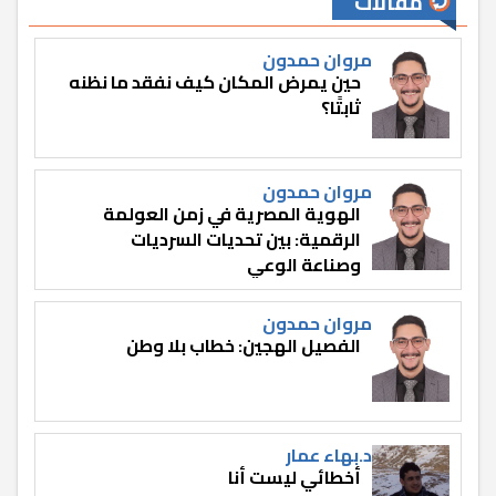
مقالات
مروان حمدون
حين يمرض المكان كيف نفقد ما نظنه
ثابتًا؟
مروان حمدون
الهوية المصرية في زمن العولمة
الرقمية: بين تحديات السرديات
وصناعة الوعي
مروان حمدون
الفصيل الهجين: خطاب بلا وطن
د.بهاء عمار
أخطائي ليست أنا