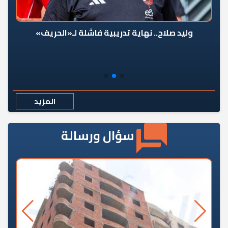
وليد صلاح.. نهاية تدريبية فاشلة لـ«الحريف»
المزيد
سؤال ورسالة