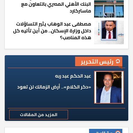
البنك الأهلي المصري بالتعاون مع
ماستركارد
مصطفى عبد الوهاب يثير التساؤلات
داخل وزارة الإسكان.. من أين تأتيه كل
هذه المناصب؟
رئيس التحرير
عبد الحكم عبد ربه
«دكر الكلام».. أرض الزمالك لن تعود
المزيد من المقالات