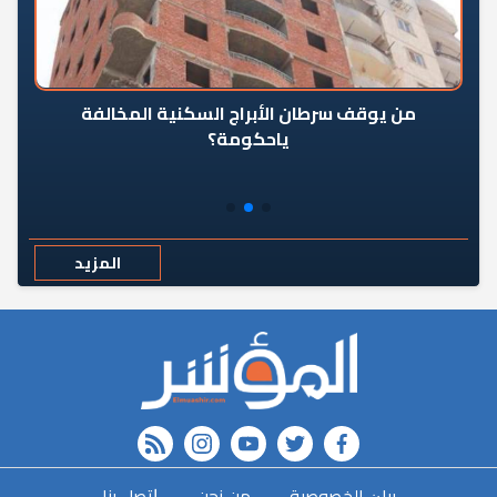
من يوقف سرطان الأبراج السكنية المخالفة
«ال
ياحكومة؟
مع
المزيد
rss feed
instagram
youtube
twitter
FACEBOOK
r
ﺑﻴﺎﻥ اﻟﺨﺼﻮﺻﻴﺔ
-
ﻣﻦ ﻧﺤﻦ
-
ﺇﺗﺼﻞ ﺑﻨﺎ