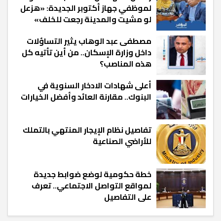
لموظفي جهاز أكتوبر الجديدة: «هزعل
لو مشيت والمدينة رجعت للخلف»
مصطفى عبد الوهاب يثير التساؤلات
داخل وزارة الإسكان.. من أين تأتيه كل
هذه المناصب؟
أعلى شهادات الادخار السنوية في
البنوك.. مقارنة العائد وأفضل الخيارات
تفاصيل نظام الإيجار المنتهي بالتملك
للأراضي الصناعية
خطة حكومية لوضع ضوابط جديدة
لمواقع التواصل الاجتماعي.. تعرف
على التفاصيل