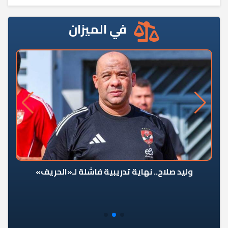
في الميزان
وليد صلاح.. نهاية تدريبية فاشلة لـ«الحريف»