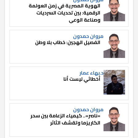
الهوية المصرية في زمن العولمة
الرقمية: بين تحديات السرديات
وصناعة الوعي
مروان حمدون
الفصيل الهجين: خطاب بلا وطن
د.بهاء عمار
أخطائي ليست أنا
مروان حمدون
«ناصر».. كيمياء الزعامة بين سحر
الكاريزما وتقشف الثائر