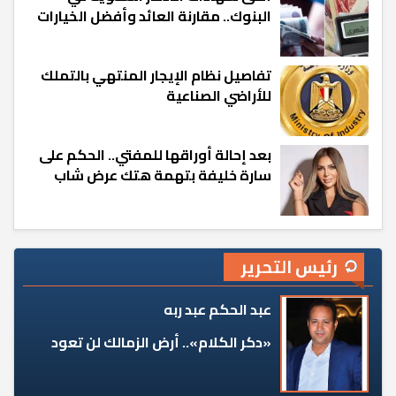
البنوك.. مقارنة العائد وأفضل الخيارات
تفاصيل نظام الإيجار المنتهي بالتملك
للأراضي الصناعية
بعد إحالة أوراقها للمفتي.. الحكم على
سارة خليفة بتهمة هتك عرض شاب
رئيس التحرير
عبد الحكم عبد ربه
«دكر الكلام».. أرض الزمالك لن تعود