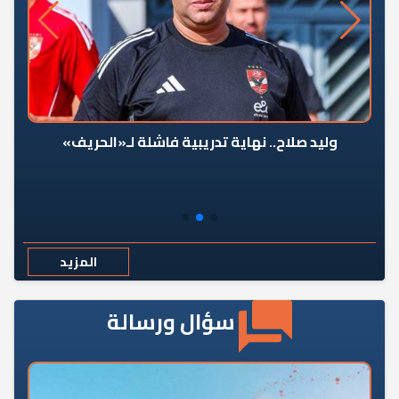
وليد صلاح.. نهاية تدريبية فاشلة لـ«الحريف»
المزيد
سؤال ورسالة