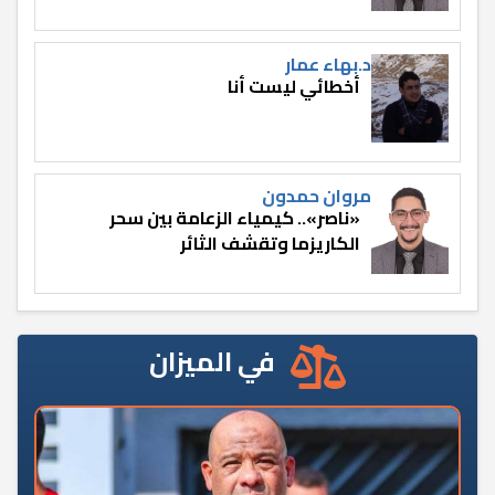
د.بهاء عمار
أخطائي ليست أنا
مروان حمدون
«ناصر».. كيمياء الزعامة بين سحر
الكاريزما وتقشف الثائر
في الميزان