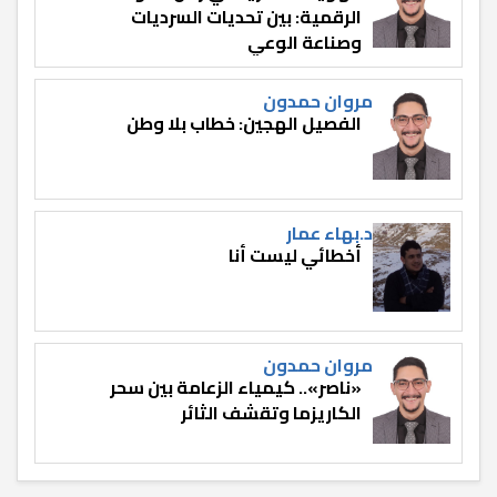
الرقمية: بين تحديات السرديات
وصناعة الوعي
مروان حمدون
الفصيل الهجين: خطاب بلا وطن
د.بهاء عمار
أخطائي ليست أنا
مروان حمدون
«ناصر».. كيمياء الزعامة بين سحر
الكاريزما وتقشف الثائر