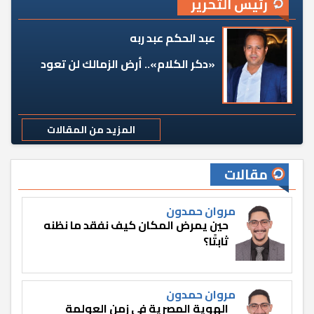
رئيس التحرير
عبد الحكم عبد ربه
«دكر الكلام».. أرض الزمالك لن تعود
المزيد من المقالات
مقالات
مروان حمدون
حين يمرض المكان كيف نفقد ما نظنه
ثابتًا؟
مروان حمدون
الهوية المصرية في زمن العولمة