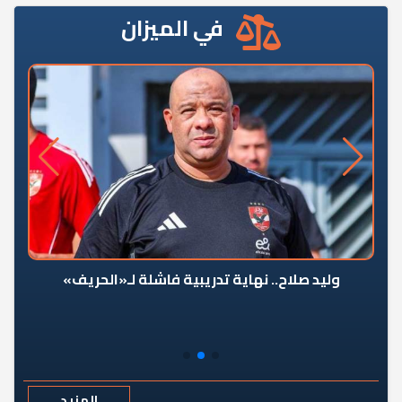
في الميزان
وليد صلاح.. نهاية تدريبية فاشلة لـ«الحريف»
المزيد