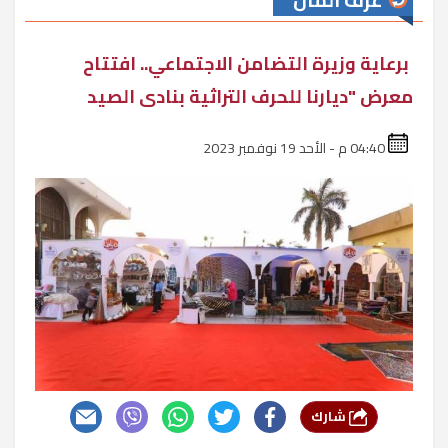
غرف المال
برعاية وزيرة التضامن الاجتماعي.. افتتاح
معرض "ديارنا للحرف التراثية بنادى الصيد
04:40 م - الأحد 19 نوفمبر 2023
شارك