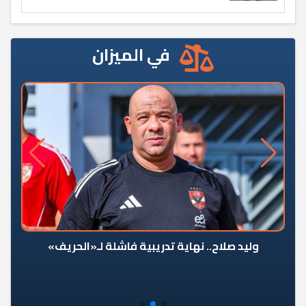
في الميزان
وليد صلاح.. نهاية تدريبية فاشلة لـ«الحريف»