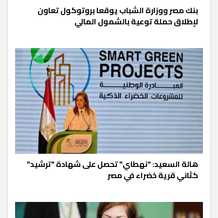
بنك مصر ووزارة الشباب يوقعا بروتوكول تعاون
لإطلاق حملة توعية بالشمول المالي
هالة السعيد: "نهطاي" تحصل على شهادة "ترشيد"
كثاني قرية خضراء في مصر