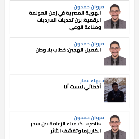
مروان حمدون
الهوية المصرية في زمن العولمة
الرقمية: بين تحديات السرديات
وصناعة الوعي
مروان حمدون
الفصيل الهجين: خطاب بلا وطن
د.بهاء عمار
أخطائي ليست أنا
مروان حمدون
«ناصر».. كيمياء الزعامة بين سحر
الكاريزما وتقشف الثائر