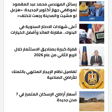
رسائل المهندس محمد عبد المقصود
لموظفي جهاز أكتوبر الجديدة: «هزعل
لو مشيت والمدينة رجعت للخلف»
أعلى شهادات الادخار السنوية في
البنوك.. مقارنة العائد وأفضل الخيارات
قفزة كبيرة بصناديق الاستثمار خلال
الربع الثاني من عام 2026
تفاصيل نظام الإيجار المنتهي بالتملك
للأراضي الصناعية
أسعار أراضي الإسكان المتميز في 7
مدن جديدة