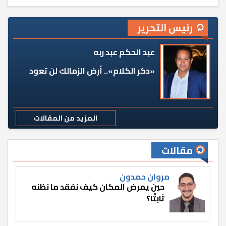
رئيس التحرير
عبد الحكم عبد ربه
«دكر الكلام».. أرض الزمالك لن تعود
المزيد من المقالات
مقالات
مروان حمدون
حين يمرض المكان كيف نفقد ما نظنه
ثابتًا؟