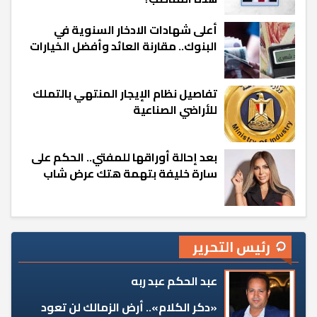
أعلى شهادات الادخار السنوية في
البنوك.. مقارنة العائد وأفضل الخيارات
تفاصيل نظام الإيجار المنتهي بالتملك
للأراضي الصناعية
بعد إحالة أوراقها للمفتي.. الحكم على
سارة خليفة بتهمة هتك عرض شاب
رئيس التحرير
عبد الحكم عبد ربه
«دكر الكلام».. أرض الزمالك لن تعود