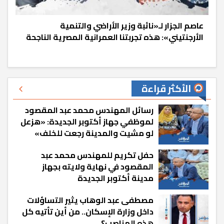
عاصم الجزار لـ«نائبة وزير الأراضي والتنمية
الأرجنتيني»: هذه تجربتنا العمرانية المصرية الناجحة
الأكثر قراءة
رسائل المهندس محمد عبد المقصود
لموظفي جهاز أكتوبر الجديدة: «هزعل
لو مشيت والمدينة رجعت للخلف»
حفل تكريم للمهندس محمد عبد
المقصود في نهاية ولايته بجهاز
مدينة أكتوبر الجديدة
مصطفى عبد الوهاب يثير التساؤلات
داخل وزارة الإسكان.. من أين تأتيه كل
هذه المناصب؟