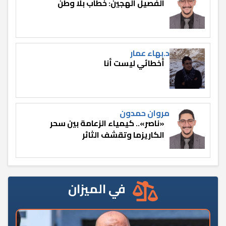
الفصيل الهجين: خطاب بلا وطن
د.بهاء عمار
أخطائي ليست أنا
مروان حمدون
«ناصر».. كيمياء الزعامة بين سحر
الكاريزما وتقشف الثائر
في الميزان