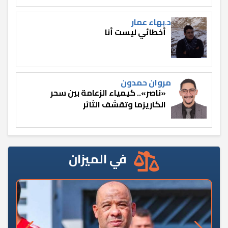
د.بهاء عمار
أخطائي ليست أنا
مروان حمدون
«ناصر».. كيمياء الزعامة بين سحر
الكاريزما وتقشف الثائر
في الميزان