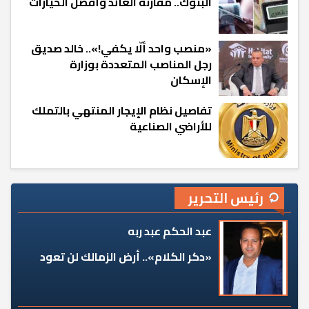
البنوك.. مقارنة العائد وأفضل الخيارات
«منصب واحد ألّا يكفي!».. خالد صديق
رجل المناصب المتعددة بوزارة
الإسكان
تفاصيل نظام الإيجار المنتهي بالتملك
للأراضي الصناعية
رئيس التحرير
عبد الحكم عبد ربه
«دكر الكلام».. أرض الزمالك لن تعود