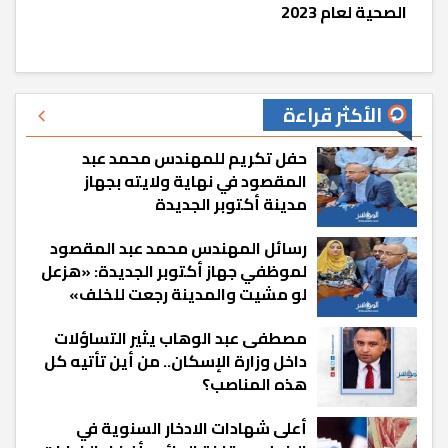
الصحية لعام 2023
الأكثر قراءة
حفل تكريم للمهندس محمد عبد
المقصود في نهاية ولايته بجهاز
مدينة أكتوبر الجديدة
رسائل المهندس محمد عبد المقصود
لموظفي جهاز أكتوبر الجديدة: «هزعل
لو مشيت والمدينة رجعت للخلف»
مصطفى عبد الوهاب يثير التساؤلات
داخل وزارة الإسكان.. من أين تأتيه كل
هذه المناصب؟
أعلى شهادات الادخار السنوية في