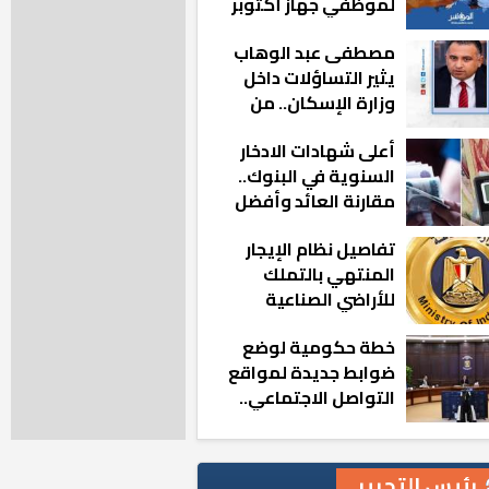
لموظفي جهاز أكتوبر
الجديدة: «هزعل لو
مصطفى عبد الوهاب
مشيت والمدينة
يثير التساؤلات داخل
رجعت للخلف»
وزارة الإسكان.. من
أين تأتيه كل هذه
أعلى شهادات الادخار
المناصب؟
السنوية في البنوك..
مقارنة العائد وأفضل
الخيارات
تفاصيل نظام الإيجار
المنتهي بالتملك
للأراضي الصناعية
خطة حكومية لوضع
ضوابط جديدة لمواقع
التواصل الاجتماعي..
تعرف على التفاصيل
رئيس التحرير