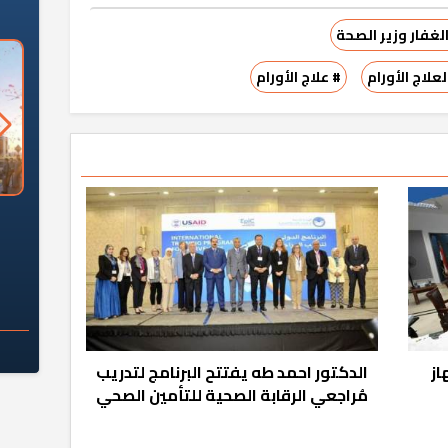
الغفار وزير الصحة
اج الأورام
# علاج الأورام
السؤال الصعب: هل
لماذا تخالف الشركات العقارية
م
ج معهد العاشر من
تعليمات الرئيس السيسي؟
سكان قرارًا صائبًا؟
از
الدكتور احمد طه يفتتح البرنامج لتدريب
مُراجعي الرقابة الصحية للتأمين الصحي