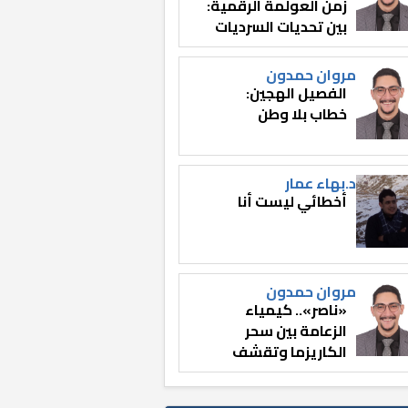
زمن العولمة الرقمية:
بين تحديات السرديات
وصناعة الوعي
مروان حمدون
الفصيل الهجين:
خطاب بلا وطن
د.بهاء عمار
أخطائي ليست أنا
مروان حمدون
«ناصر».. كيمياء
الزعامة بين سحر
الكاريزما وتقشف
الثائر