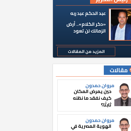
عبد الحكم عبد ربه
«دكر الكلام».. أرض
الزمالك لن تعود
المزيد من المقالات
مقالات
مروان حمدون
حين يمرض المكان
كيف نفقد ما نظنه
ثابتًا؟
مروان حمدون
الهوية المصرية في