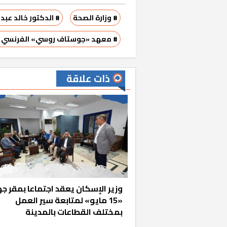
# وزارة الصحة
# الدكتور خالد عبد
# معهد «جوستاف روسي» الفرنسي لعل
ذات علاقة
«المؤشر» يطرح 
كان اختيار خري
رمضان وزيرًا للإ
وزير الإسكان يعقد اجتماعا بمقر جه
«15 مايو» لمتابعة سير العمل
بمختلف القطاعات بالمدينة