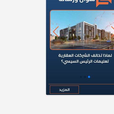
ن يوقف سرطان الأبراج السكنية
«المؤشر» يطرح السؤال ا
المخالفة ياحكومة؟
كان اختيار خريج معهد ال
رمضان وزيرًا للإسكان قرارًا
المزيد