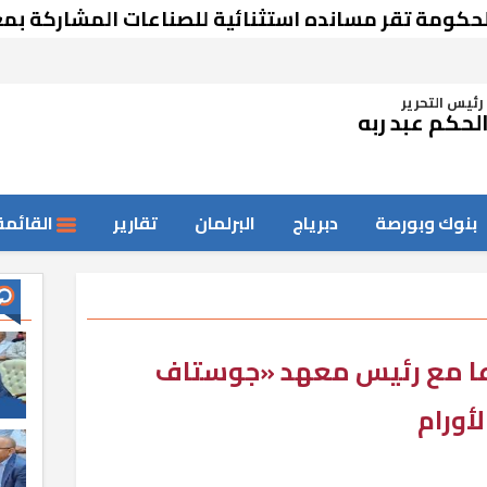
ة تقر مسانده استثنائية للصناعات المشاركة بمعرض
رئيس التحرير
لحكم عبد ربه
بنوك وبورصة
دبرياج
البرلمان
تقارير
القائمة
اعا مع رئيس معهد «جوستاف
أورام