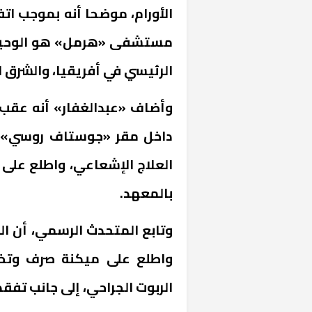
الأورام، موضحا أنه بموجب ات
مستشفى «هرمل» هو الوحيد ل
الرئيسي في أفريقيا، والشرق ا
وأضاف «عبدالغفار» أنه عقب ان
داخل مقر «جوستاف روسي» زا
العلاج الإشعاعي، واطلع على 
بالمعهد.
وتابع المتحدث الرسمي، أن الو
واطلع على ميكنة صرف وتخزي
الربوت الجراحي، إلى جانب تفقد