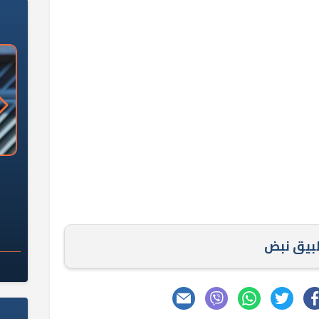
«وزارة الآثار»: العُثور على 10 توابيت
سلامة الغذاء: 285 ألف طن صادرات
 مقبرة "باكي"
غذائية في أسبوع
طبيق نبض