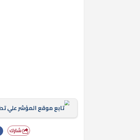
خشبية بفناء
تابع موقع المؤشر علي ت
شارك