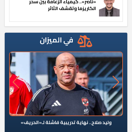
«ناصر».. كيمياء الزعامة بين سحر
الكاريزما وتقشف الثائر
في الميزان
وليد صلاح.. نهاية تدريبية فاشلة لـ«الحريف»