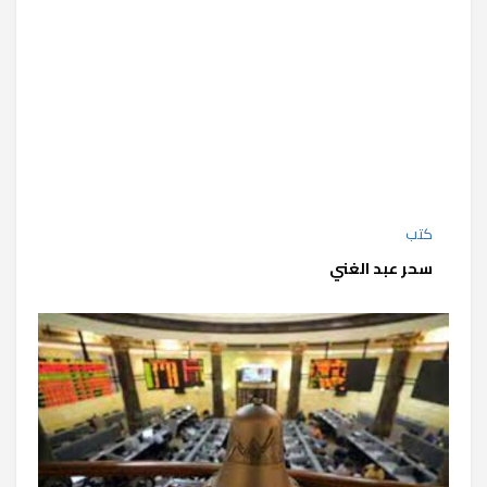
كتب
سحر عبد الغني