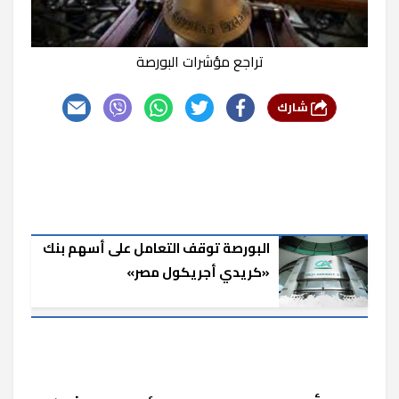
تراجع مؤشرات البورصة
شارك
البورصة توقف التعامل على أسهم بنك
«كريدي أجريكول مصر»