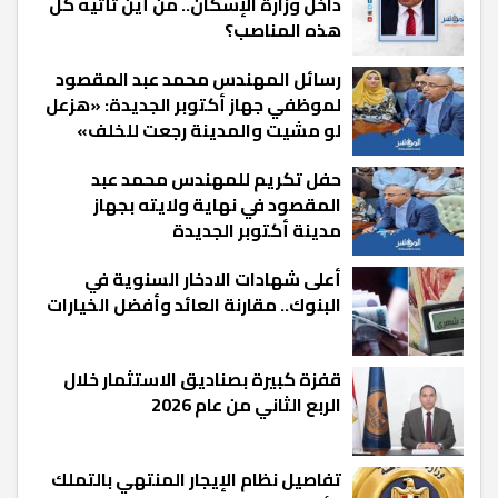
داخل وزارة الإسكان.. من أين تأتيه كل
هذه المناصب؟
رسائل المهندس محمد عبد المقصود
لموظفي جهاز أكتوبر الجديدة: «هزعل
لو مشيت والمدينة رجعت للخلف»
حفل تكريم للمهندس محمد عبد
المقصود في نهاية ولايته بجهاز
مدينة أكتوبر الجديدة
أعلى شهادات الادخار السنوية في
البنوك.. مقارنة العائد وأفضل الخيارات
قفزة كبيرة بصناديق الاستثمار خلال
الربع الثاني من عام 2026
تفاصيل نظام الإيجار المنتهي بالتملك