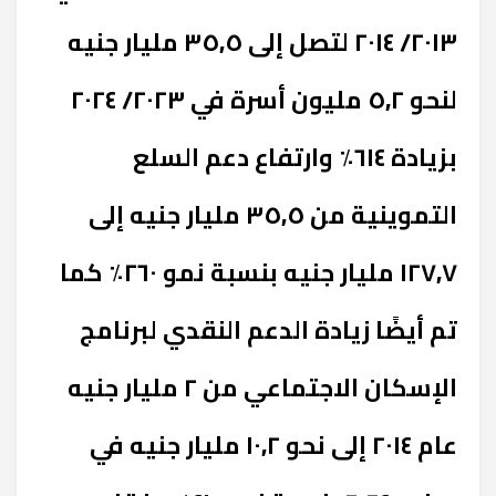
٢٠١٣/ ٢٠١٤ لتصل إلى ٣٥,٥ مليار جنيه
لنحو ٥,٢ مليون أسرة في ٢٠٢٣/ ٢٠٢٤
بزيادة ٦١٤٪ وارتفاع دعم السلع
التموينية من ٣٥,٥ مليار جنيه إلى
١٢٧,٧ مليار جنيه بنسبة نمو ٢٦٠٪ كما
تم أيضًا زيادة الدعم النقدي لبرنامج
الإسكان الاجتماعي من ٢ مليار جنيه
عام ٢٠١٤ إلى نحو ١٠,٢ مليار جنيه في