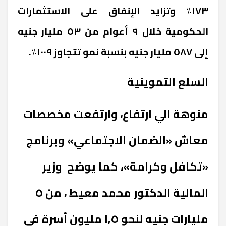
١٧٣٪ وتزايد الإنفاق على الاستثمارات
الحكومية خلال ٩ أعوام من ٥٣ مليار جنيه
إلى ٥٨٧ مليار جنيه بنسبة نمو تتجاوز ١٠٠٩٪
.
السلع التموينية
منوهة الي ارتفاع، وارتفعت مخصصات
معاش «الضمان الاجتماعي» وبرنامج
«تكافل وكرامة»، كما يوضح وزير
المالية الدكتور محمد معيط ، من ٥
مليارات جنيه لنحو ١,٥ مليون أسرة في