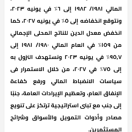
المالي ١٩٨١/ ١٩٨٢ إلى ٦٪ في يونيه ٢٠٢٣،
ونتوقع انخفاضه إلى ٥٪ في يونيه ٢٠٢٧، كما
انخفض معدل الدين للناتج المحلى الإجمالي
من ١٥٩٪ في العام المالي ١٩٨٠/ ١٩٨١ إلى
٩٥,٧٪ في يونيه ٢٠٢٣ ونستهدف النزول به
إلى ٧٥٪ في ٢٠٢٧، من خلال الاستمرار فى
سياسات الانضباط المالي ورفع كفاءة
الإنفاق العام، وتعظيم الإيرادات العامة، جنبًا
إلى جنب مع تبنى استراتيجية ترتكز على تنويع
مصادر وأدوات التمويل والأسواق وشرائح
المستثمرين.