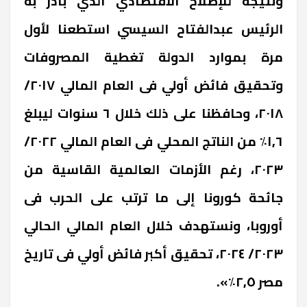
ونتيجة للإصلاح الاقتصادي الذي بادر به
الرئيس عبدالفتاح السيسي استطعنا لأول
مرة بموارد الدولة تغطية المصروفات
وتحقيق فائض أولي فى العام المالي ٢٠١٧/
٢٠١٨، وحافظنا على ذلك خلال ٦ سنوات ليبلغ
١,٦٪ من الناتج المحلي فى العام المالي ٢٠٢٢/
٢٠٢٣، رغم الأزمات العالمية القاسية من
جائحة كورونا إلى ما ترتب على الحرب فى
أوروبا، ونستهدف خلال العام المالي الحالي
٢٠٢٣/ ٢٠٢٤، تحقيق أكبر فائض أولي فى تاريخ
مصر ٢,٥٪».