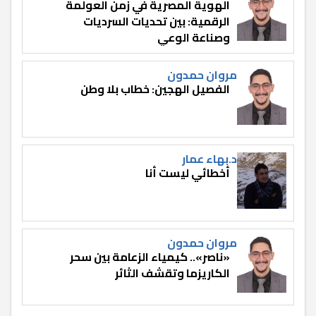
الهوية المصرية في زمن العولمة
الرقمية: بين تحديات السرديات
وصناعة الوعي
مروان حمدون
الفصيل الهجين: خطاب بلا وطن
د.بهاء عمار
أخطائي ليست أنا
مروان حمدون
«ناصر».. كيمياء الزعامة بين سحر
الكاريزما وتقشف الثائر