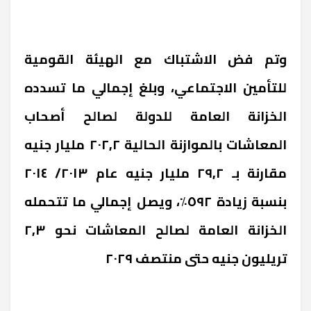
وتم فض الاشتباك مع الهيئة القومية
للتأمين الاجتماعي، وبلغ إجمالي ما تسدده
الخزانة العامة للدولة لصالح أصحاب
المعاشات بالموازنة الحالية ٢٠٢,٢ مليار جنيه
مقارنة بـ ٢٩,٢ مليار جنيه عام ٢٠١٣/ ٢٠١٤
بنسبة زيادة ٥٩٢٪، ويصل إجمالي ما تتحمله
الخزانة العامة لصالح المعاشات نحو ٢,٣
تريليون جنيه حتى منتصف ٢٠٢٩