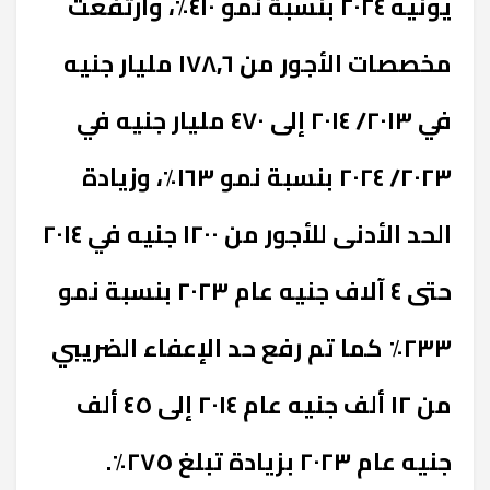
يونيه ٢٠٢٤ بنسبة نمو ٤١٠٪، وارتفعت
مخصصات الأجور من ١٧٨,٦ مليار جنيه
في ٢٠١٣/ ٢٠١٤ إلى ٤٧٠ مليار جنيه في
٢٠٢٣/ ٢٠٢٤ بنسبة نمو ١٦٣٪، وزيادة
الحد الأدنى للأجور من ١٢٠٠ جنيه في ٢٠١٤
حتى ٤ آلاف جنيه عام ٢٠٢٣ بنسبة نمو
٢٣٣٪ كما تم رفع حد الإعفاء الضريبي
من ١٢ ألف جنيه عام ٢٠١٤ إلى ٤٥ ألف
جنيه عام ٢٠٢٣ بزيادة تبلغ ٢٧٥٪
.