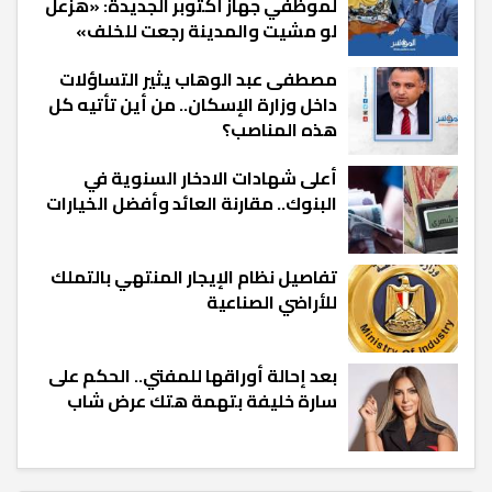
لموظفي جهاز أكتوبر الجديدة: «هزعل
لو مشيت والمدينة رجعت للخلف»
مصطفى عبد الوهاب يثير التساؤلات
داخل وزارة الإسكان.. من أين تأتيه كل
هذه المناصب؟
أعلى شهادات الادخار السنوية في
البنوك.. مقارنة العائد وأفضل الخيارات
تفاصيل نظام الإيجار المنتهي بالتملك
للأراضي الصناعية
بعد إحالة أوراقها للمفتي.. الحكم على
سارة خليفة بتهمة هتك عرض شاب