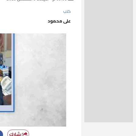
كتب
على محمود
شارك