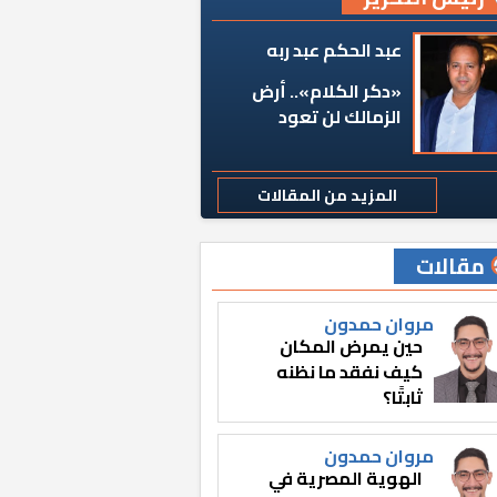
عبد الحكم عبد ربه
«دكر الكلام».. أرض
الزمالك لن تعود
المزيد من المقالات
مقالات
مروان حمدون
حين يمرض المكان
كيف نفقد ما نظنه
ثابتًا؟
مروان حمدون
الهوية المصرية في