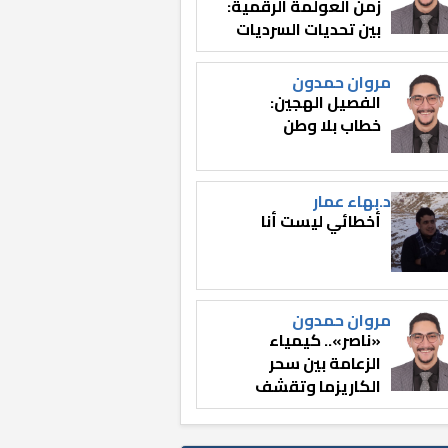
زمن العولمة الرقمية:
بين تحديات السرديات
وصناعة الوعي
مروان حمدون
الفصيل الهجين:
خطاب بلا وطن
د.بهاء عمار
أخطائي ليست أنا
مروان حمدون
«ناصر».. كيمياء
الزعامة بين سحر
الكاريزما وتقشف
الثائر