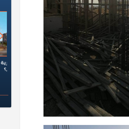
السؤال الصعب: هل
لماذا تخالف الشركات العقارية
م
ج معهد العاشر من
تعليمات الرئيس السيسي؟
سكان قرارًا صائبًا؟