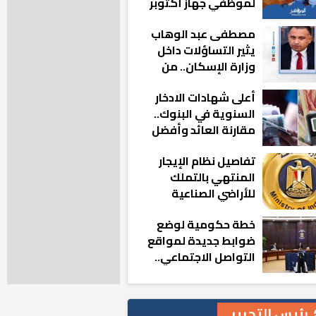
لموظفي جهاز أكتوبر
الجديدة: «هزعل لو
مصطفى عبد الوهاب
مشيت والمدينة
يثير التساؤلات داخل
رجعت للخلف»
وزارة الإسكان.. من
أين تأتيه كل هذه
أعلى شهادات الادخار
المناصب؟
السنوية في البنوك..
مقارنة العائد وأفضل
الخيارات
تفاصيل نظام الإيجار
المنتهي بالتملك
للأراضي الصناعية
خطة حكومية لوضع
ضوابط جديدة لمواقع
التواصل الاجتماعي..
تعرف على التفاصيل
رئيس التحرير