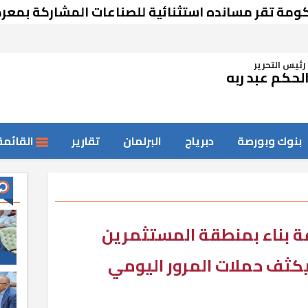
مسانده استثنائية للصناعات المشاركة بمعرض دمشق
رئيس التحرير
لحكم عبد ربه
بنوك وبورصة
دبرياج
البرلمان
تقارير
القائمة
مخالفة بناء بمنطقة المستثمرين
 ويكثف حملات المرور اليومي