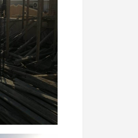
«المؤشر» يطرح 
كان اختيار خري
رمضان وزيرًا للإ