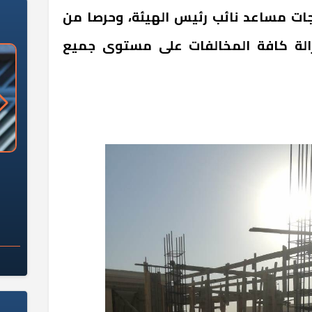
ت مساعد نائب رئيس الهيئة، وحرصا من
زالة كافة المخالفات على مستوى جميع
نة.
«وزارة الآثار»: العُثور على 10 توابيت
سلامة الغذاء: 285 ألف طن صادرات
 مقبرة "باكي"
غذائية في أسبوع