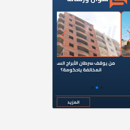
ن يوقف سرطان الأبراج السكنية
«المؤشر» يطرح السؤال ا
المخالفة ياحكومة؟
كان اختيار خريج معهد ال
رمضان وزيرًا للإسكان قرارًا
المزيد