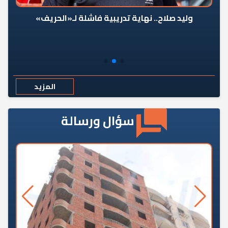
وليد صلاح.. نهاية تدريبية فاشلة لـ«الحريف»
المزيد
سؤال ورسالة