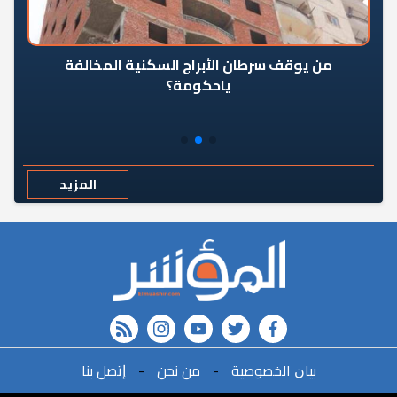
من يوقف سرطان الأبراج السكنية المخالفة
«ال
ياحكومة؟
مع
المزيد
rss feed
instagram
youtube
twitter
FACEBOOK
r
ﺑﻴﺎﻥ اﻟﺨﺼﻮﺻﻴﺔ
-
ﻣﻦ ﻧﺤﻦ
-
ﺇﺗﺼﻞ ﺑﻨﺎ