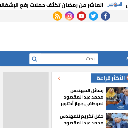
العاشر من رمضان تكثف حملات رفع الإشغالات والتعد
rss feed
instagram
youtube
twitter
facebook
بحث
الأكثر قراءة
رسائل المهندس
محمد عبد المقصود
لموظفي جهاز أكتوبر
الجديدة: «هزعل لو
حفل تكريم للمهندس
مشيت والمدينة
محمد عبد المقصود
رجعت للخلف»