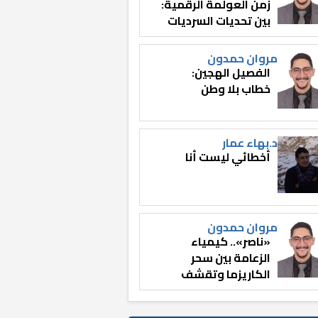
زمن العولمة الرقمية:
بين تحديات السرديات
وصناعة الوعي
مروان حمدون
الفصيل الهجين:
خطاب بلا وطن
د.بهاء عمار
أخطائي ليست أنا
مروان حمدون
«ناصر».. كيمياء
الزعامة بين سحر
الكاريزما وتقشف
الثائر