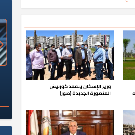
«وزارة الآثار»: العُثور على 10 توابيت
سلامة الغذاء: 285 ألف طن صادرات
 مقبرة "باكي"
غذائية في أسبوع
وزير الإسكان يتفقد كورنيش
ه
المنصورة الجديدة (صور)