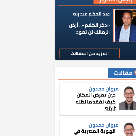
عبد الحكم عبد ربه
«دكر الكلام».. أرض
الزمالك لن تعود
المزيد من المقالات
مقالات
مروان حمدون
حين يمرض المكان
كيف نفقد ما نظنه
ثابتًا؟
مروان حمدون
الهوية المصرية في