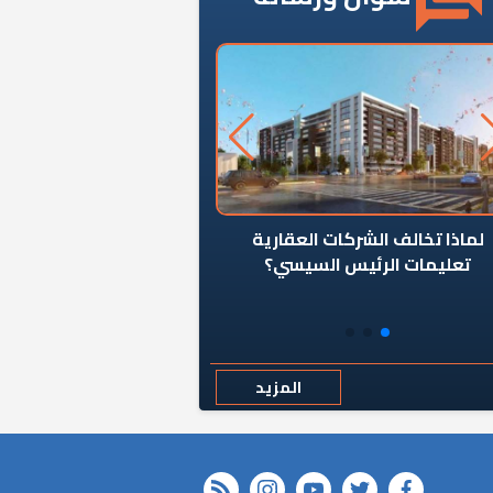
ن يوقف سرطان الأبراج السكنية
«المؤشر» يطرح السؤال ا
المخالفة ياحكومة؟
كان اختيار خريج معهد ال
رمضان وزيرًا للإسكان قرارًا
المزيد
rss feed
instagram
youtube
twitter
FACEBOOK