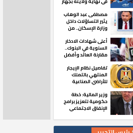
في نهاية ولايته بجهاز
مدينة أكتوبر الجديدة
مصطفى عبد الوهاب
يثير التساؤلات داخل
وزارة الإسكان.. من
أين تأتيه كل هذه
أعلى شهادات الادخار
المناصب؟
السنوية في البنوك..
مقارنة العائد وأفضل
الخيارات
تفاصيل نظام الإيجار
المنتهي بالتملك
للأراضي الصناعية
وزير المالية: خطة
حكومية لتعزيز برامج
الإنفاق الاجتماعي
بالمحافظات
رئيس التحرير