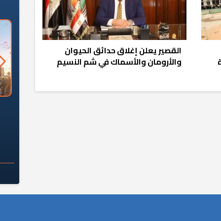
القصير يعلن إغلاق حدائق الحيوان
والأرومان والأسماك في شم النسيم
السؤال الصعب: هل
لماذا تخالف الشركات العقارية
م
ج معهد العاشر من
تعليمات الرئيس السيسي؟
سكان قرارًا صائبًا؟