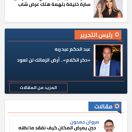
سارة خليفة بتهمة هتك عرض شاب
رئيس التحرير
عبد الحكم عبد ربه
«دكر الكلام».. أرض الزمالك لن تعود
المزيد من المقالات
مقالات
مروان حمدون
حين يمرض المكان كيف نفقد ما نظنه