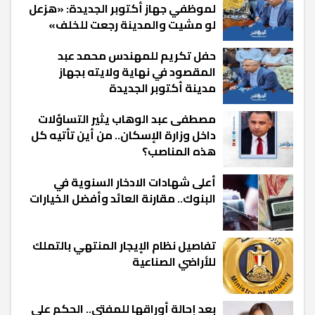
لموظفي جهاز أكتوبر الجديدة: «هزعل
لو مشيت والمدينة رجعت للخلف»
حفل تكريم للمهندس محمد عبد
المقصود في نهاية ولايته بجهاز
مدينة أكتوبر الجديدة
مصطفى عبد الوهاب يثير التساؤلات
داخل وزارة الإسكان.. من أين تأتيه كل
هذه المناصب؟
أعلى شهادات الادخار السنوية في
البنوك.. مقارنة العائد وأفضل الخيارات
تفاصيل نظام الإيجار المنتهي بالتملك
للأراضي الصناعية
بعد إحالة أوراقها للمفتي.. الحكم على