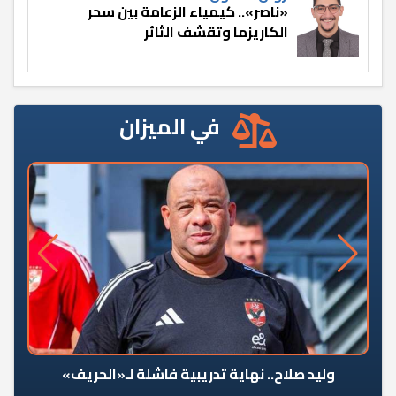
«ناصر».. كيمياء الزعامة بين سحر
الكاريزما وتقشف الثائر
في الميزان
وليد صلاح.. نهاية تدريبية فاشلة لـ«الحريف»