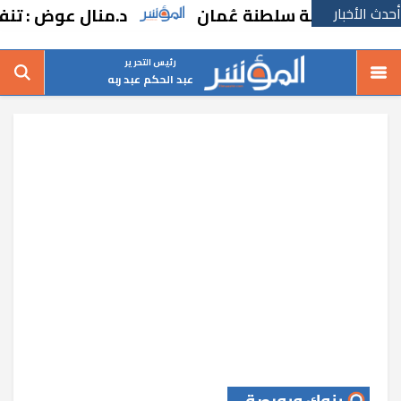
أحدث الأخبار
اعة سلطنة عُمان
د.منال عوض : تنفيذ 101 حملة تفتيشية وإصدار 73 موافقة بيئية
رئيس التحرير
عبد الحكم عبد ربه