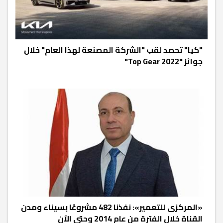
"كيا" تحصد لقب "الشركة المصنعة لهذا العام" خلال
جوائز "2022 Top Gear"
«المركزى للتعمير»: نفذنا 482 مشروعًا بسيناء ومدن
القناة خلال الفترة من عام 2014 وحتى الآن