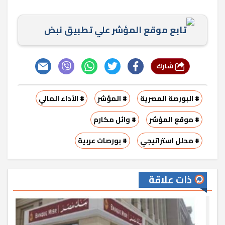
تابع موقع المؤشر علي تطبيق نبض
شارك
# البورصة المصرية
# المؤشر
# الأداء المالي
# موقع المؤشر
# وائل مكارم
# محلل استراتيجي
# بورصات عربية
ذات علاقة