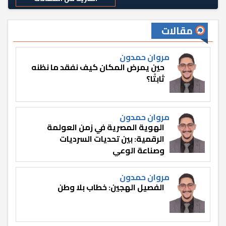
مقالات
مروان حمدون
حين يمرض المكان كيف نفقد ما نظنه
ثابتًا؟
مروان حمدون
الهوية المصرية في زمن العولمة
الرقمية: بين تحديات السرديات
وصناعة الوعي
مروان حمدون
الفصيل الهجين: خطاب بلا وطن