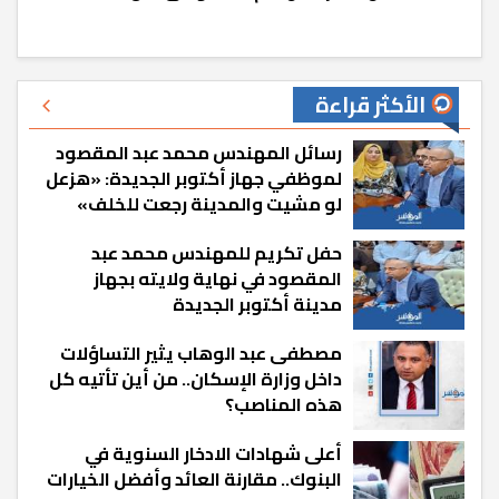
الأكثر قراءة
رسائل المهندس محمد عبد المقصود
لموظفي جهاز أكتوبر الجديدة: «هزعل
لو مشيت والمدينة رجعت للخلف»
حفل تكريم للمهندس محمد عبد
المقصود في نهاية ولايته بجهاز
مدينة أكتوبر الجديدة
مصطفى عبد الوهاب يثير التساؤلات
داخل وزارة الإسكان.. من أين تأتيه كل
هذه المناصب؟
أعلى شهادات الادخار السنوية في
البنوك.. مقارنة العائد وأفضل الخيارات