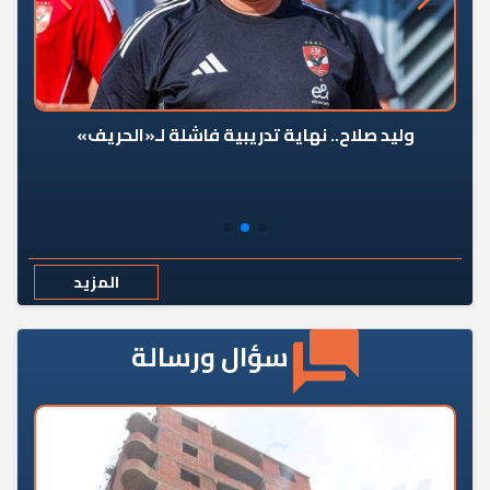
وليد صلاح.. نهاية تدريبية فاشلة لـ«الحريف»
المزيد
سؤال ورسالة