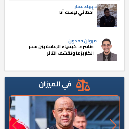
د.بهاء عمار
أخطائي ليست أنا
مروان حمدون
«ناصر».. كيمياء الزعامة بين سحر
الكاريزما وتقشف الثائر
في الميزان