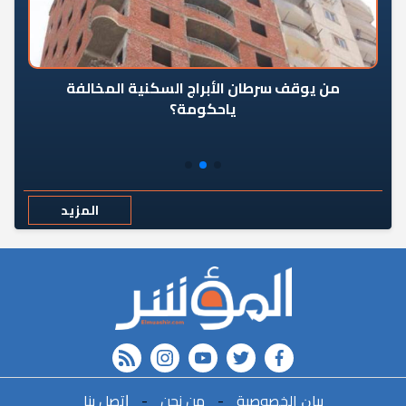
من يوقف سرطان الأبراج السكنية المخالفة
«ال
ياحكومة؟
مع
المزيد
rss feed
instagram
youtube
twitter
FACEBOOK
r
ﺑﻴﺎﻥ اﻟﺨﺼﻮﺻﻴﺔ
-
ﻣﻦ ﻧﺤﻦ
-
ﺇﺗﺼﻞ ﺑﻨﺎ