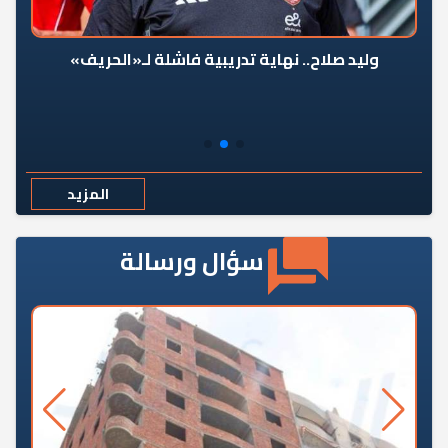
وليد صلاح.. نهاية تدريبية فاشلة لـ«الحريف»
المزيد
سؤال ورسالة