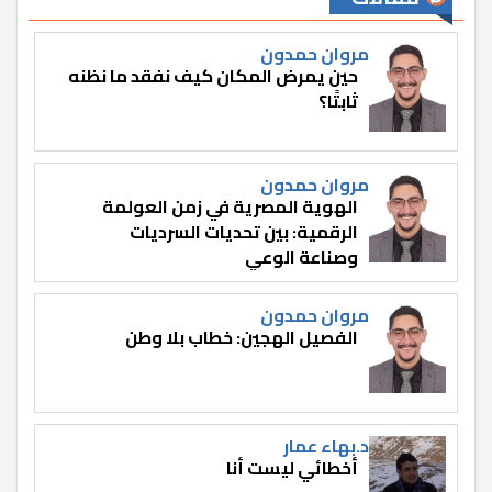
مروان حمدون
حين يمرض المكان كيف نفقد ما نظنه
ثابتًا؟
مروان حمدون
الهوية المصرية في زمن العولمة
الرقمية: بين تحديات السرديات
وصناعة الوعي
مروان حمدون
الفصيل الهجين: خطاب بلا وطن
د.بهاء عمار
أخطائي ليست أنا