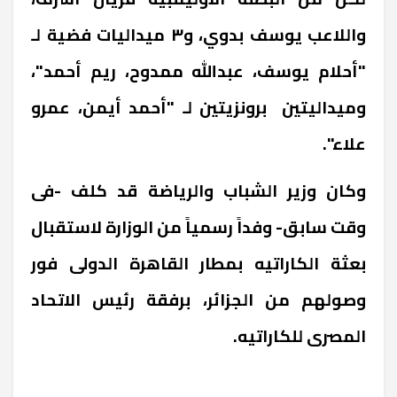
واللاعب يوسف بدوي، و٣ ميداليات فضية لـ
"أحلام يوسف، عبدالله ممدوح، ريم أحمد"،
وميداليتين برونزيتين لـ "أحمد أيمن، عمرو
علاء".
وكان وزير الشباب والرياضة قد كلف -فى
وقت سابق- وفداً رسمياً من الوزارة لاستقبال
بعثة الكاراتيه بمطار القاهرة الدولى فور
وصولهم من الجزائر، برفقة رئيس الاتحاد
المصرى للكاراتيه.