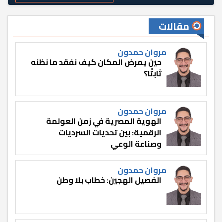
مقالات
مروان حمدون
حين يمرض المكان كيف نفقد ما نظنه
ثابتًا؟
مروان حمدون
الهوية المصرية في زمن العولمة
الرقمية: بين تحديات السرديات
وصناعة الوعي
مروان حمدون
الفصيل الهجين: خطاب بلا وطن