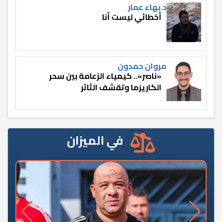
د.بهاء عمار
أخطائي ليست أنا
مروان حمدون
«ناصر».. كيمياء الزعامة بين سحر
الكاريزما وتقشف الثائر
في الميزان