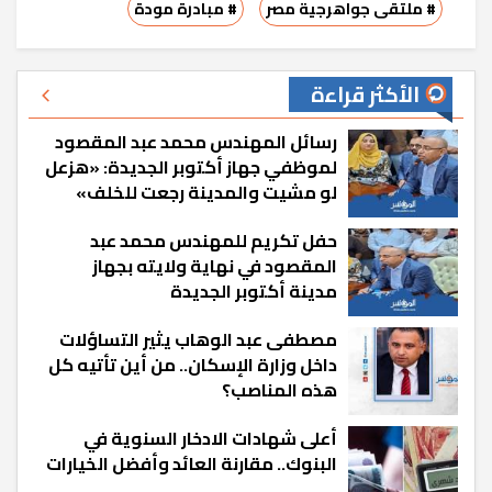
# ملتقى جواهرجية مصر
# مبادرة مودة
الأكثر قراءة
رسائل المهندس محمد عبد المقصود
لموظفي جهاز أكتوبر الجديدة: «هزعل
لو مشيت والمدينة رجعت للخلف»
حفل تكريم للمهندس محمد عبد
المقصود في نهاية ولايته بجهاز
مدينة أكتوبر الجديدة
مصطفى عبد الوهاب يثير التساؤلات
داخل وزارة الإسكان.. من أين تأتيه كل
هذه المناصب؟
أعلى شهادات الادخار السنوية في
البنوك.. مقارنة العائد وأفضل الخيارات