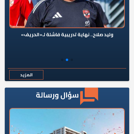
وليد صلاح.. نهاية تدريبية فاشلة لـ«الحريف»
المزيد
سؤال ورسالة