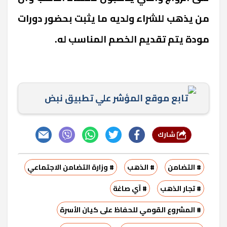
من يذهب للشراء ولديه ما يثبت بحضور دورات
مودة يتم تقديم الخصم المناسب له.
تابع موقع المؤشر علي تطبيق نبض
شارك
# التضامن
# الذهب
# وزارة التضامن الاجتماعي
# تجار الذهب
# آي صاغة
# المشروع القومي للحفاظ على كيان الأسرة