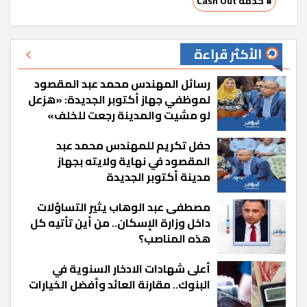
# خدمة Cash Out
الأكثر قراءة
رسائل المهندس محمد عبد المقصود
لموظفي جهاز أكتوبر الجديدة: «هزعل
لو مشيت والمدينة رجعت للخلف»
حفل تكريم للمهندس محمد عبد
المقصود في نهاية ولايته بجهاز
مدينة أكتوبر الجديدة
مصطفى عبد الوهاب يثير التساؤلات
داخل وزارة الإسكان.. من أين تأتيه كل
هذه المناصب؟
أعلى شهادات الادخار السنوية في
البنوك.. مقارنة العائد وأفضل الخيارات