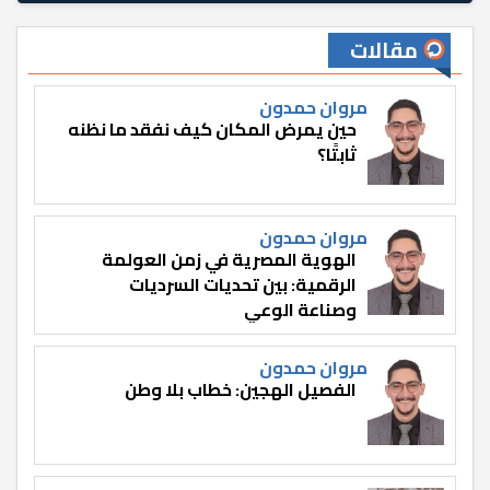
مقالات
مروان حمدون
حين يمرض المكان كيف نفقد ما نظنه
ثابتًا؟
مروان حمدون
الهوية المصرية في زمن العولمة
الرقمية: بين تحديات السرديات
وصناعة الوعي
مروان حمدون
الفصيل الهجين: خطاب بلا وطن