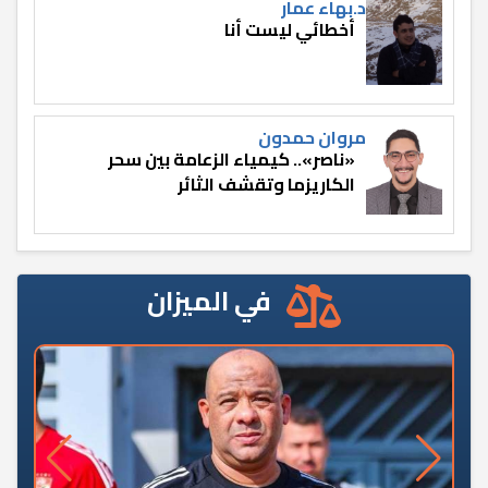
د.بهاء عمار
أخطائي ليست أنا
مروان حمدون
«ناصر».. كيمياء الزعامة بين سحر
الكاريزما وتقشف الثائر
في الميزان