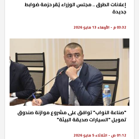
إعلانات الطرق .. مجلس الوزراء يُقر حزمة ضوابط
جديدة
03:32 م - الأربعاء 13 مايو 2026
"صناعة النواب" توافق على مشروع موازنة صندوق
تمويل "السيارات صديقة البيئة"
01:12 ص - الثلاثاء 5 مايو 2026