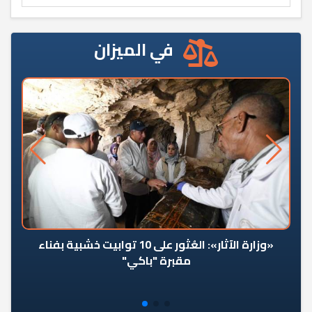
في الميزان
«وزارة الآثار»: العُثور على 10 توابيت خشبية بفناء
مقبرة "باكي"