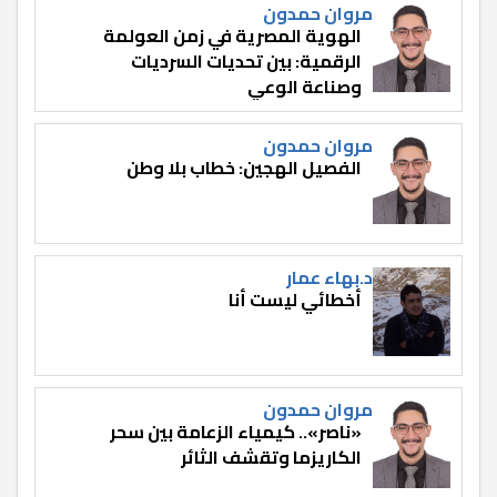
مروان حمدون
الهوية المصرية في زمن العولمة
الرقمية: بين تحديات السرديات
وصناعة الوعي
مروان حمدون
الفصيل الهجين: خطاب بلا وطن
د.بهاء عمار
أخطائي ليست أنا
مروان حمدون
«ناصر».. كيمياء الزعامة بين سحر
الكاريزما وتقشف الثائر