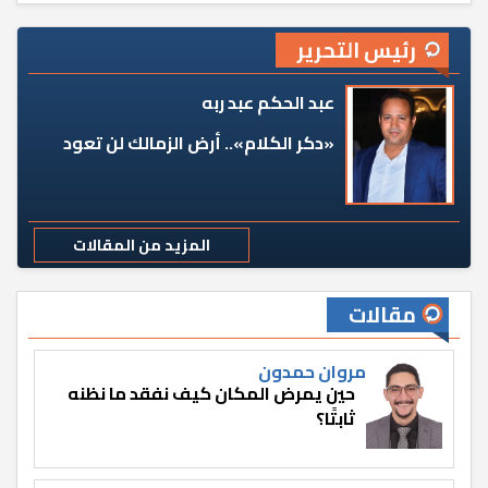
رئيس التحرير
عبد الحكم عبد ربه
«دكر الكلام».. أرض الزمالك لن تعود
المزيد من المقالات
مقالات
مروان حمدون
حين يمرض المكان كيف نفقد ما نظنه
ثابتًا؟