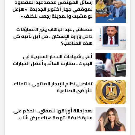
رسائل المهندس محمد عبد المقصود
لموظفي جهاز أكتوبر الجديدة: «هزعل
لو مشيت والمدينة رجعت للخلف»
مصطفى عبد الوهاب يثير التساؤلات
داخل وزارة الإسكان.. من أين تأتيه كل
هذه المناصب؟
أعلى شهادات الادخار السنوية في
البنوك.. مقارنة العائد وأفضل الخيارات
تفاصيل نظام الإيجار المنتهي بالتملك
للأراضي الصناعية
بعد إحالة أوراقها للمفتي.. الحكم على
سارة خليفة بتهمة هتك عرض شاب