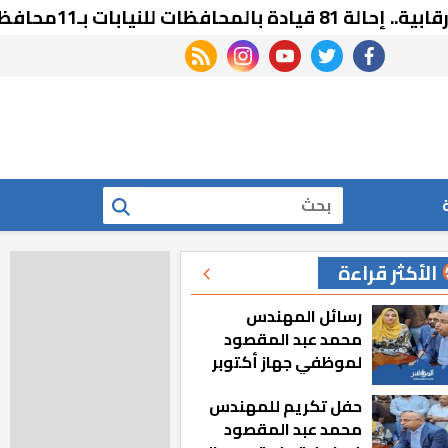
نيابات بـ11محافظات
rss feed
instagram
youtube
twitter
facebook
بحث
الأكثر قراءة
رسائل المهندس
محمد عبد المقصود
لموظفي جهاز أكتوبر
الجديدة: «هزعل لو
حفل تكريم للمهندس
مشيت والمدينة
محمد عبد المقصود
رجعت للخلف»