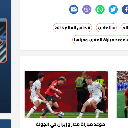
لم
# المغرب
# كأس العالم 2026
 موعد مباراة المغرب وفرنسا
«وزارة الآثار»: العُثور على 10 توابيت
سلامة الغذاء: 285 ألف طن صادرات
 مقبرة "باكي"
غذائية في أسبوع
موعد مباراة مصر وإيران في الجولة