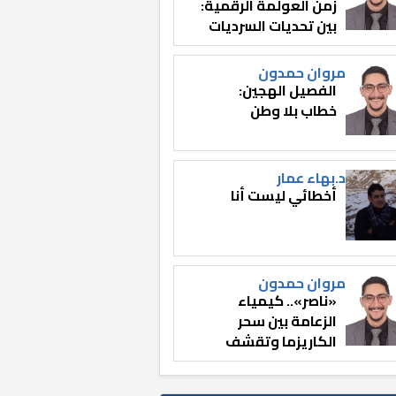
زمن العولمة الرقمية:
بين تحديات السرديات
وصناعة الوعي
مروان حمدون
الفصيل الهجين:
خطاب بلا وطن
د.بهاء عمار
أخطائي ليست أنا
مروان حمدون
«ناصر».. كيمياء
الزعامة بين سحر
الكاريزما وتقشف
الثائر