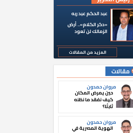
عبد الحكم عبد ربه
«دكر الكلام».. أرض
الزمالك لن تعود
المزيد من المقالات
مقالات
مروان حمدون
حين يمرض المكان
كيف نفقد ما نظنه
ثابتًا؟
مروان حمدون
الهوية المصرية في