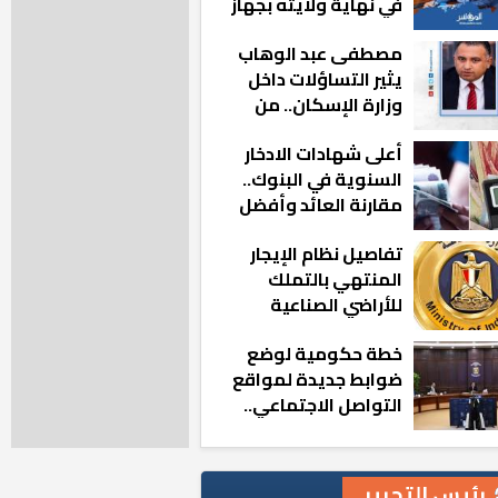
في نهاية ولايته بجهاز
مدينة أكتوبر الجديدة
مصطفى عبد الوهاب
يثير التساؤلات داخل
وزارة الإسكان.. من
أين تأتيه كل هذه
أعلى شهادات الادخار
المناصب؟
السنوية في البنوك..
مقارنة العائد وأفضل
الخيارات
تفاصيل نظام الإيجار
المنتهي بالتملك
للأراضي الصناعية
خطة حكومية لوضع
ضوابط جديدة لمواقع
التواصل الاجتماعي..
تعرف على التفاصيل
رئيس التحرير