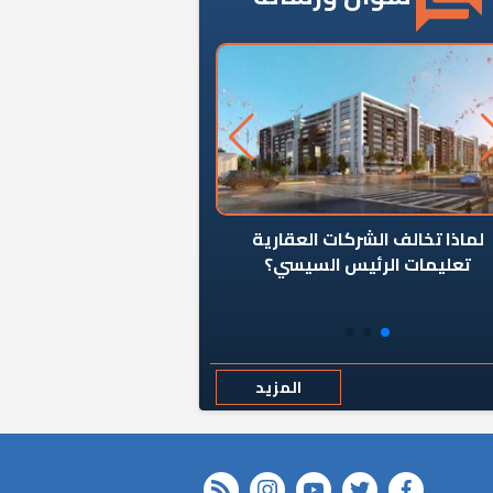
ن يوقف سرطان الأبراج السكنية
«المؤشر» يطرح السؤال ا
المخالفة ياحكومة؟
كان اختيار خريج معهد ال
رمضان وزيرًا للإسكان قرارًا
المزيد
rss feed
instagram
youtube
twitter
FACEBOOK