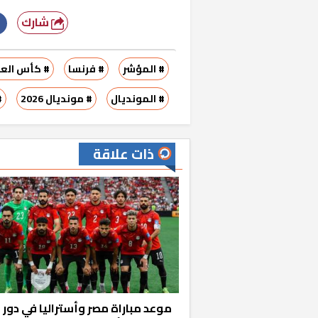
شارك
# المؤشر
# فرنسا
# كأس العا
# المونديال
# مونديال 2026
#
ذات علاقة
خشبية بفناء
موعد مباراة مصر وأستراليا في دور