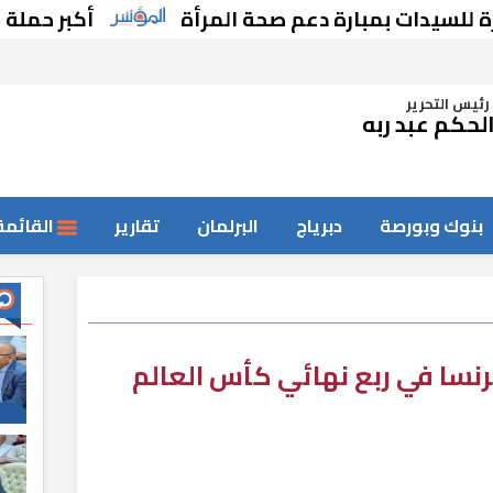
أكبر حملة رقابية.. إحالة 81 قيادة بالمحافظات لل
رئيس التحرير
لحكم عبد ربه
بنوك وبورصة
دبرياج
البرلمان
تقارير
القائمة
نسا في ربع نهائي كأس العالم