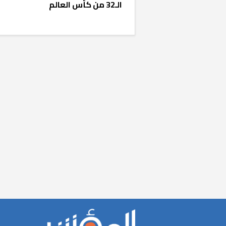
الـ32 من كأس العالم
«المؤشر» يطرح 
كان اختيار خري
رمضان وزيرًا للإ