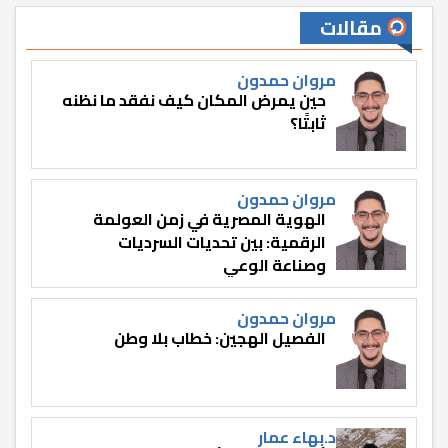
مقالات
مروان حمدون
حين يمرض المكان كيف نفقد ما نظنه
ثابتًا؟
مروان حمدون
الهوية المصرية في زمن العولمة
الرقمية: بين تحديات السرديات
وصناعة الوعي
مروان حمدون
الفصيل الهجين: خطاب بلا وطن
د.بهاء عمار