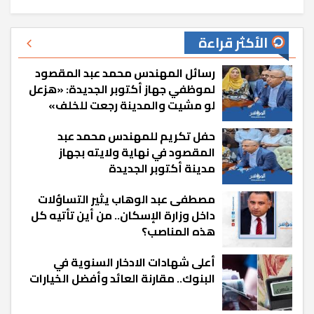
الأكثر قراءة
رسائل المهندس محمد عبد المقصود
لموظفي جهاز أكتوبر الجديدة: «هزعل
لو مشيت والمدينة رجعت للخلف»
حفل تكريم للمهندس محمد عبد
المقصود في نهاية ولايته بجهاز
مدينة أكتوبر الجديدة
مصطفى عبد الوهاب يثير التساؤلات
داخل وزارة الإسكان.. من أين تأتيه كل
هذه المناصب؟
أعلى شهادات الادخار السنوية في
البنوك.. مقارنة العائد وأفضل الخيارات