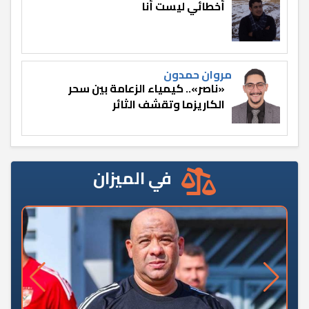
أخطائي ليست أنا
مروان حمدون
«ناصر».. كيمياء الزعامة بين سحر
الكاريزما وتقشف الثائر
في الميزان