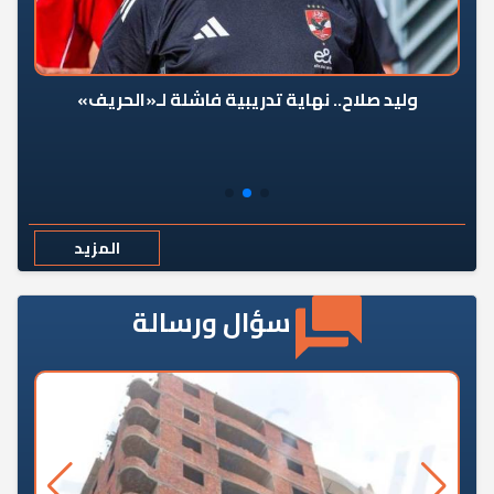
وليد صلاح.. نهاية تدريبية فاشلة لـ«الحريف»
المزيد
سؤال ورسالة