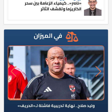
«ناصر».. كيمياء الزعامة بين سحر
الكاريزما وتقشف الثائر
في الميزان
وليد صلاح.. نهاية تدريبية فاشلة لـ«الحريف»