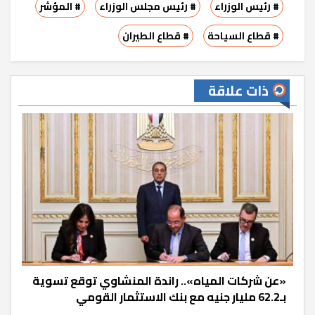
# رئيس الوزراء
# رئيس مجلس الوزراء
# المؤشر
# قطاع السياحة
# قطاع الطيران
ذات علاقة
«عن شركات المياه».. راندة المنشاوي توقع تسوية
بـ62.2 مليار جنيه مع بنك الاستثمار القومي