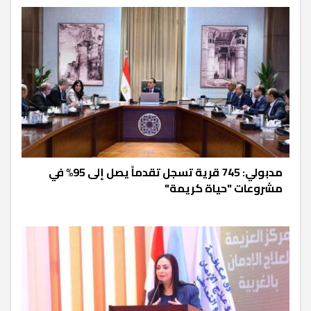
مدبولي: 745 قرية تسجل تقدماً يصل إلى 95% في
مشروعات "حياة كريمة"