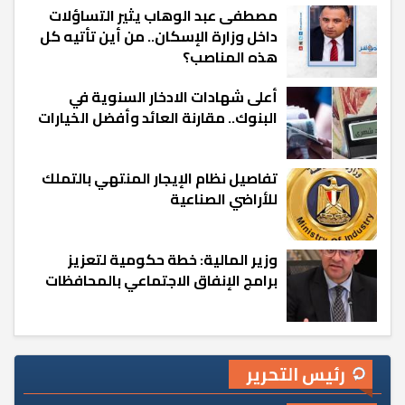
مصطفى عبد الوهاب يثير التساؤلات
داخل وزارة الإسكان.. من أين تأتيه كل
هذه المناصب؟
أعلى شهادات الادخار السنوية في
البنوك.. مقارنة العائد وأفضل الخيارات
تفاصيل نظام الإيجار المنتهي بالتملك
للأراضي الصناعية
وزير المالية: خطة حكومية لتعزيز
برامج الإنفاق الاجتماعي بالمحافظات
رئيس التحرير