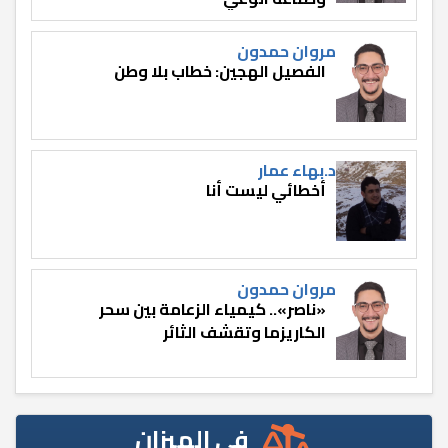
مروان حمدون
الفصيل الهجين: خطاب بلا وطن
د.بهاء عمار
أخطائي ليست أنا
مروان حمدون
«ناصر».. كيمياء الزعامة بين سحر
الكاريزما وتقشف الثائر
في الميزان