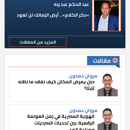
عبد الحكم عبد ربه
«دكر الكلام».. أرض الزمالك لن تعود
المزيد من المقالات
مقالات
مروان حمدون
حين يمرض المكان كيف نفقد ما نظنه
ثابتًا؟
مروان حمدون
الهوية المصرية في زمن العولمة
الرقمية: بين تحديات السرديات
وصناعة الوعي