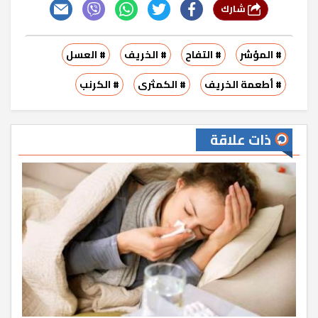
شارك
# المؤشر
# التفاح
# الخريف
# العسل
# أطعمة الخريف
# الكمثرى
# الكرنب
ذات علاقة