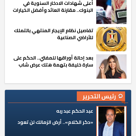
أعلى شهادات الادخار السنوية في
البنوك.. مقارنة العائد وأفضل الخيارات
تفاصيل نظام الإيجار المنتهي بالتملك
للأراضي الصناعية
بعد إحالة أوراقها للمفتي.. الحكم على
سارة خليفة بتهمة هتك عرض شاب
رئيس التحرير
عبد الحكم عبد ربه
«دكر الكلام».. أرض الزمالك لن تعود