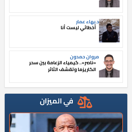
د.بهاء عمار
أخطائي ليست أنا
مروان حمدون
«ناصر».. كيمياء الزعامة بين سحر
الكاريزما وتقشف الثائر
في الميزان