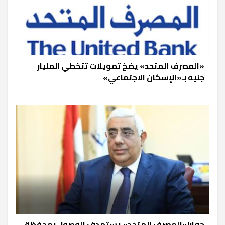
«المصرف المتحد» يضخ تمويلات تتخطي المليار
جنيه بـ«الإسكان الاجتماعي»
حوار|«المصرف المتحد» يستهدف الوصول بمحفظة