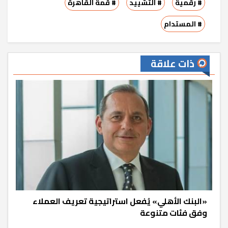
# رقمية
# التشييد
# قمة القاهرة
# المستدام
ذات علاقة
«البنك الأهلي» يُفعل استراتيجية تعريف العملاء
وفق فئات متنوعة