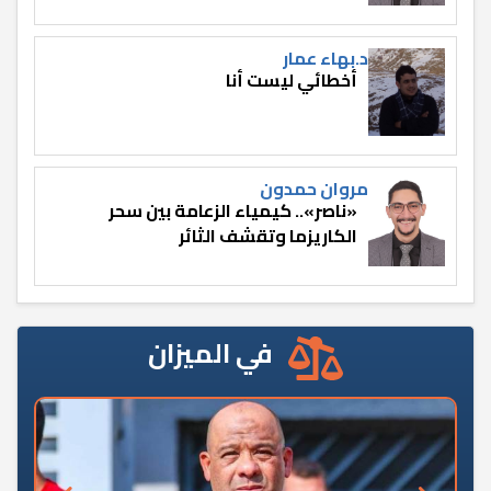
د.بهاء عمار
أخطائي ليست أنا
مروان حمدون
«ناصر».. كيمياء الزعامة بين سحر
الكاريزما وتقشف الثائر
في الميزان