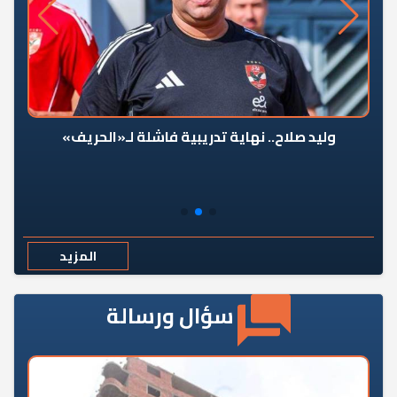
وليد صلاح.. نهاية تدريبية فاشلة لـ«الحريف»
المزيد
سؤال ورسالة