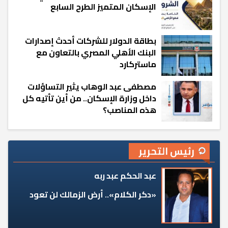
الإسكان المتميز الطرح السابع
بطاقة الدولار للشركات أحدث إصدارات
البنك الأهلي المصري بالتعاون مع
ماستركارد
مصطفى عبد الوهاب يثير التساؤلات
داخل وزارة الإسكان.. من أين تأتيه كل
هذه المناصب؟
رئيس التحرير
عبد الحكم عبد ربه
«دكر الكلام».. أرض الزمالك لن تعود