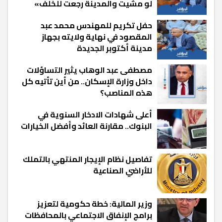
لو مشيت والمدينة رجعت للخلف»
حفل تكريم للمهندس محمد عبد
المقصود في نهاية ولايته بجهاز
مدينة أكتوبر الجديدة
مصطفى عبد الوهاب يثير التساؤلات
داخل وزارة الإسكان.. من أين تأتيه كل
هذه المناصب؟
أعلى شهادات الادخار السنوية في
البنوك.. مقارنة العائد وأفضل الخيارات
تفاصيل نظام الإيجار المنتهي بالتملك
للأراضي الصناعية
وزير المالية: خطة حكومية لتعزيز
برامج الإنفاق الاجتماعي بالمحافظات