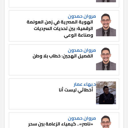
مروان حمدون
الهوية المصرية في زمن العولمة
الرقمية: بين تحديات السرديات
وصناعة الوعي
مروان حمدون
الفصيل الهجين: خطاب بلا وطن
د.بهاء عمار
أخطائي ليست أنا
مروان حمدون
«ناصر».. كيمياء الزعامة بين سحر