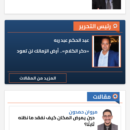
رئيس التحرير
عبد الحكم عبد ربه
«دكر الكلام».. أرض الزمالك لن تعود
المزيد من المقالات
مقالات
مروان حمدون
حين يمرض المكان كيف نفقد ما نظنه
ثابتًا؟