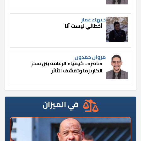
د.بهاء عمار
أخطائي ليست أنا
مروان حمدون
«ناصر».. كيمياء الزعامة بين سحر
الكاريزما وتقشف الثائر
في الميزان