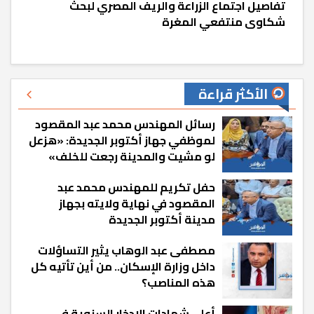
تفاصيل اجتماع الزراعة والريف المصري لبحث
شكاوى منتفعي المغرة
الأكثر قراءة
رسائل المهندس محمد عبد المقصود
لموظفي جهاز أكتوبر الجديدة: «هزعل
لو مشيت والمدينة رجعت للخلف»
حفل تكريم للمهندس محمد عبد
المقصود في نهاية ولايته بجهاز
مدينة أكتوبر الجديدة
مصطفى عبد الوهاب يثير التساؤلات
داخل وزارة الإسكان.. من أين تأتيه كل
هذه المناصب؟
أعلى شهادات الادخار السنوية في