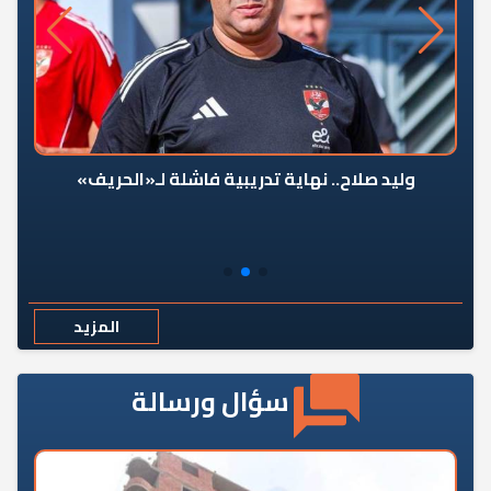
وليد صلاح.. نهاية تدريبية فاشلة لـ«الحريف»
المزيد
سؤال ورسالة