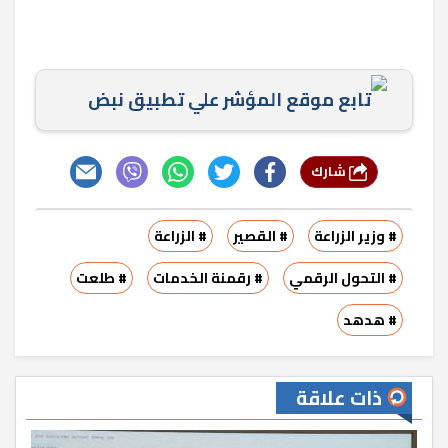
تابع موقع المؤشر علي تطبيق نبض
شارك
# وزير الزراعة
# القصير
# الزراعة
# التحول الرقمي
# رقمنة الخدمات
# طلعت
# هدهد
ذات علاقة