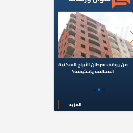
ن يوقف سرطان الأبراج السكنية
«المؤشر» يطرح السؤال ا
المخالفة ياحكومة؟
كان اختيار خريج معهد ال
رمضان وزيرًا للإسكان قرارًا
المزيد