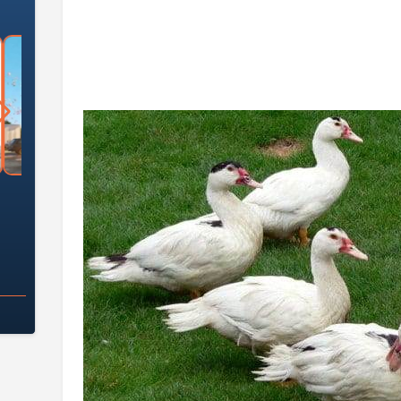
السؤال الصعب: هل
لماذا تخالف الشركات العقارية
م
ج معهد العاشر من
تعليمات الرئيس السيسي؟
سكان قرارًا صائبًا؟