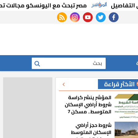
مصر تبحث مع اليونسكو مجالات تطوير التعليم 
rss feed
instagram
youtube
twitter
facebook
بحث
الأكثر قراءة
المؤشر ينشر كراسة
شروط أراضي الإسكان
المتوسط.. مسكن 7
شروط حجز أراضي
الإسكان المتوسط