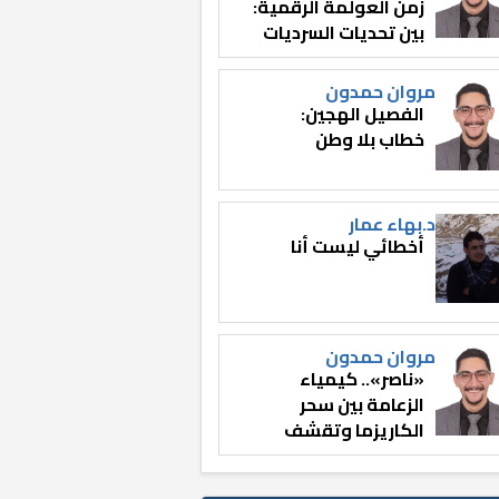
زمن العولمة الرقمية:
بين تحديات السرديات
وصناعة الوعي
مروان حمدون
الفصيل الهجين:
خطاب بلا وطن
د.بهاء عمار
أخطائي ليست أنا
مروان حمدون
«ناصر».. كيمياء
الزعامة بين سحر
الكاريزما وتقشف
الثائر