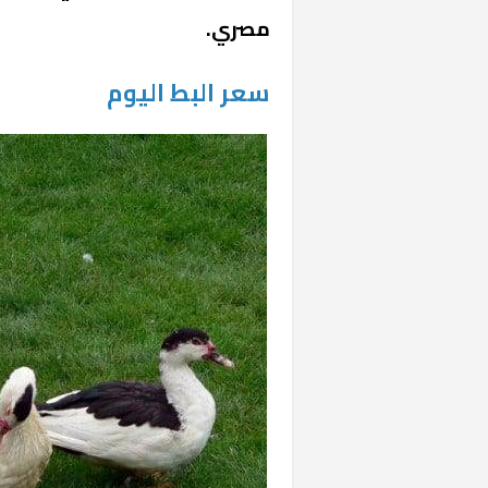
مصري.
سعر البط اليوم
«المؤشر» يطرح 
كان اختيار خري
رمضان وزيرًا للإ