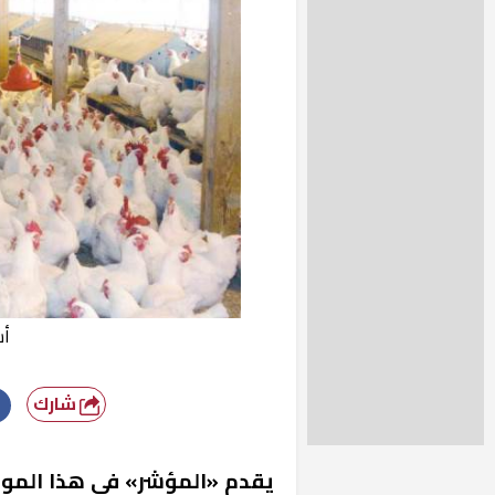
أس
شارك
يقدم «المؤشر» في هذا الموض