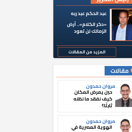
عبد الحكم عبد ربه
«دكر الكلام».. أرض
الزمالك لن تعود
المزيد من المقالات
مقالات
مروان حمدون
حين يمرض المكان
كيف نفقد ما نظنه
ثابتًا؟
مروان حمدون
الهوية المصرية في