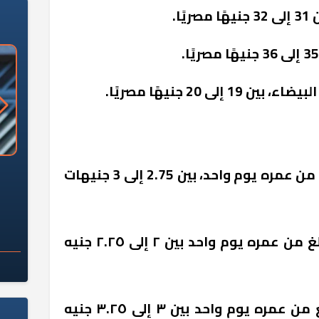
ا.
ى 20 جنيهًا مصريًا.
«وزارة الآثار»: العُثور على 10 توابيت
سلامة الغذاء: 285 ألف طن صادرات
- سعر الكتكوت الأبيض، البالغ من عمره يوم واحد، بين 2.75 إلى 3 جنيهات
 مقبرة "باكي"
غذائية في أسبوع
- سعر الكتكوت الساسو، البالغ من عمره يوم واحد بين ٢ إلى ٢.٢٥ جنيه
- سعر الكتكوت البلدي، البالغ من عمره يوم واحد بين ٣ إلى ٣.٢٥ جنيه