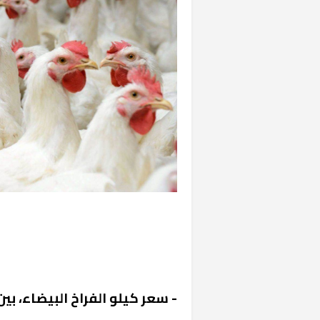
- سعر كيلو الفراخ البيضاء، بين 28 إلى 29 جنيهًا مصريًا