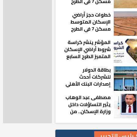
مسكن 7 في الطرح
الجديد
خطوات حجز أراضي
الإسكان المتوسط
مسكن 7 في الطرح
الجديد
المؤشر ينشر كراسة
شروط أراضي الإسكان
المتميز الطرح السابع
بطاقة الدولار
للشركات أحدث
إصدارات البنك الأهلي
المصري بالتعاون مع
مصطفى عبد الوهاب
ماستركارد
يثير التساؤلات داخل
وزارة الإسكان.. من
أين تأتيه كل هذه
المناصب؟
رئيس التحرير