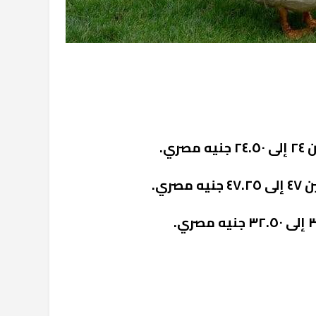
ري.
ري.