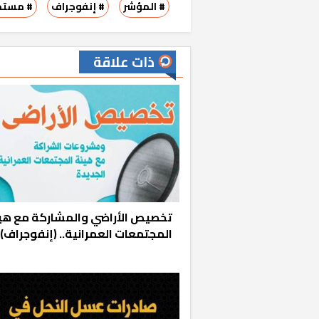
# المؤشر
# إنفوجراف
# مستح
ذات علاقة
خشبية بفناء
تخصيص الأراضي والمشاركة مع هي
المجتمعات العمرانية.. (إنفوجراف)