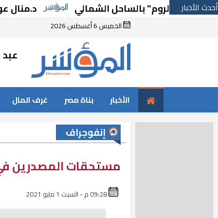
أحدث الأخبار
م الروم" بالساحل الشمالي
د.منال عوض تبح
الخميس 6 أغسطس 2026
عبد ا
الأخبار
بناة مصر
غرف المال
إنفوجراف
مستحقات المصدرين في م
09:28 م - السبت 1 مايو 2021