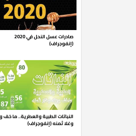
صادرات عسل النحل في 2020
(إنفوجراف)
«المؤشر» يطرح 
كان اختيار خري
رمضان وزيرًا للإ
النباتات الطبية والعطرية.. ما خف و
وغلا ثمنه (إنفوجراف)