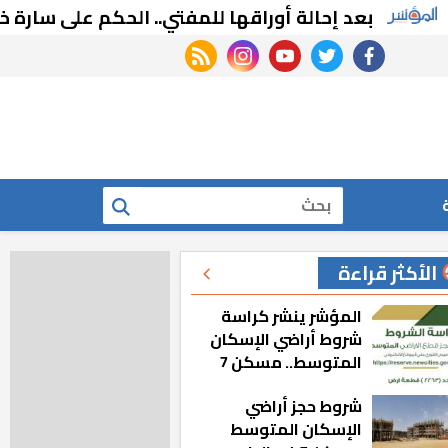
بعد إحالة أوراقها للمفتي.. الحكم على سارة خليفة
rss feed
instagram
youtube
twitter
facebook
بحث
الأكثر قراءة
المؤشر ينشر كراسة
شروط أراضي الإسكان
المتوسط.. مسكن 7
شروط حجز أراضي
الإسكان المتوسط