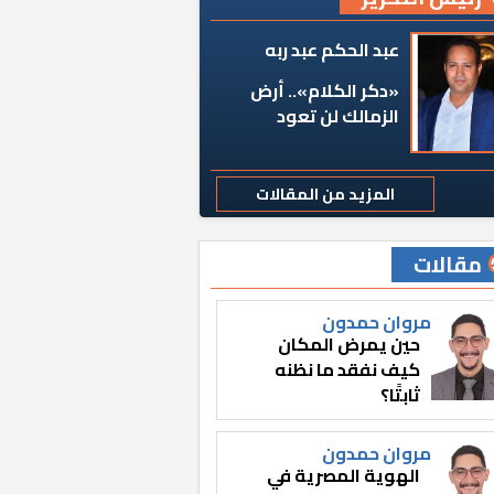
عبد الحكم عبد ربه
«دكر الكلام».. أرض
الزمالك لن تعود
المزيد من المقالات
مقالات
مروان حمدون
حين يمرض المكان
كيف نفقد ما نظنه
ثابتًا؟
مروان حمدون
الهوية المصرية في