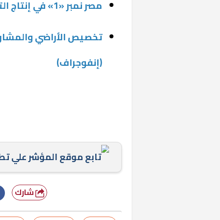
مصر نمبر «1» في إنتاج التمور..(إنفوجراف)
تخصيص الأراضي والمشارك
(إنفوجراف)
تابع موقع المؤشر علي ت
شارك