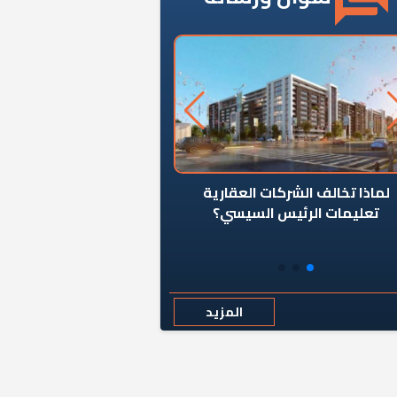
ن يوقف سرطان الأبراج السكنية
«المؤشر» يطرح السؤال ا
المخالفة ياحكومة؟
كان اختيار خريج معهد ال
رمضان وزيرًا للإسكان قرارًا
المزيد