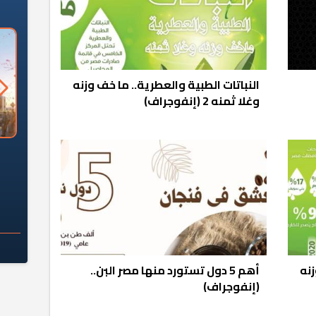
النباتات الطبية والعطرية.. ما خف وزنه
وغلا ثمنه 2 (إنفوجراف)
السؤال الصعب: هل
لماذا تخالف الشركات العقارية
م
ج معهد العاشر من
تعليمات الرئيس السيسي؟
سكان قرارًا صائبًا؟
زنه
أهم 5 دول تستورد منها مصر البن..
(إنفوجراف)