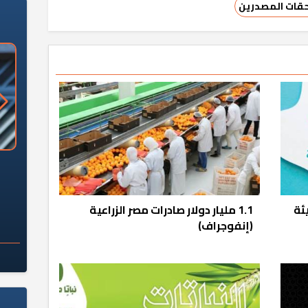
قات المصدرين
«وزارة الآثار»: العُثور على 10 توابيت
سلامة الغذاء: 285 ألف طن صادرات
 مقبرة "باكي"
غذائية في أسبوع
ئة
1.1 مليار دولار صادرات مصر الزراعية
(إنفوجراف)