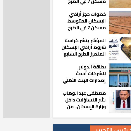
مسكن 7 في الطرح
الجديد
خطوات حجز أراضي
الإسكان المتوسط
مسكن 7 في الطرح
الجديد
المؤشر ينشر كراسة
شروط أراضي الإسكان
المتميز الطرح السابع
بطاقة الدولار
للشركات أحدث
إصدارات البنك الأهلي
المصري بالتعاون مع
مصطفى عبد الوهاب
ماستركارد
يثير التساؤلات داخل
وزارة الإسكان.. من
أين تأتيه كل هذه
المناصب؟
رئيس التحرير