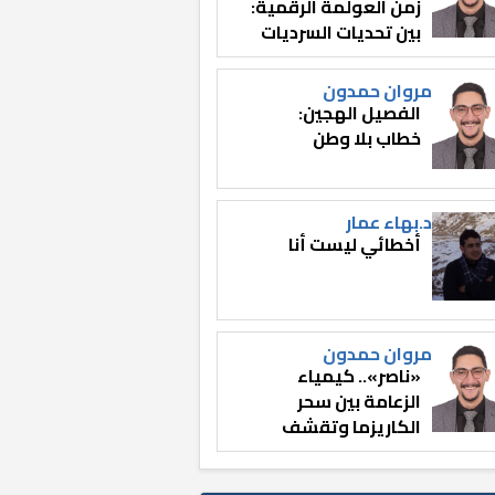
زمن العولمة الرقمية:
بين تحديات السرديات
وصناعة الوعي
مروان حمدون
الفصيل الهجين:
خطاب بلا وطن
د.بهاء عمار
أخطائي ليست أنا
مروان حمدون
«ناصر».. كيمياء
الزعامة بين سحر
الكاريزما وتقشف
الثائر