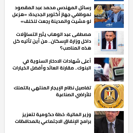
رسائل المهندس محمد عبد المقصود
لموظفي جهاز أكتوبر الجديدة: «هزعل
لو مشيت والمدينة رجعت للخلف»
مصطفى عبد الوهاب يثير التساؤلات
داخل وزارة الإسكان.. من أين تأتيه كل
هذه المناصب؟
أعلى شهادات الادخار السنوية في
البنوك.. مقارنة العائد وأفضل الخيارات
تفاصيل نظام الإيجار المنتهي بالتملك
للأراضي الصناعية
وزير المالية: خطة حكومية لتعزيز
برامج الإنفاق الاجتماعي بالمحافظات