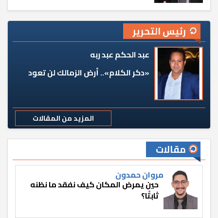
رئيس التحرير
عبد الحكم عبد ربه
«دكر الكلام».. أرض الزمالك لن تعود
المزيد من المقالات
مقالات
مروان حمدون
حين يمرض المكان كيف نفقد ما نظنه
ثابتًا؟