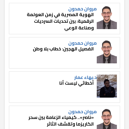
مروان حمدون
الهوية المصرية في زمن العولمة
الرقمية: بين تحديات السرديات
وصناعة الوعي
مروان حمدون
الفصيل الهجين: خطاب بلا وطن
د.بهاء عمار
أخطائي ليست أنا
مروان حمدون
«ناصر».. كيمياء الزعامة بين سحر
الكاريزما وتقشف الثائر