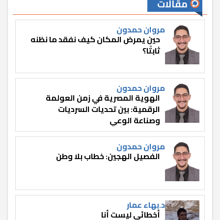
مقالات
مروان حمدون
حين يمرض المكان كيف نفقد ما نظنه
ثابتًا؟
مروان حمدون
الهوية المصرية في زمن العولمة
الرقمية: بين تحديات السرديات
وصناعة الوعي
مروان حمدون
الفصيل الهجين: خطاب بلا وطن
د.بهاء عمار
أخطائي ليست أنا