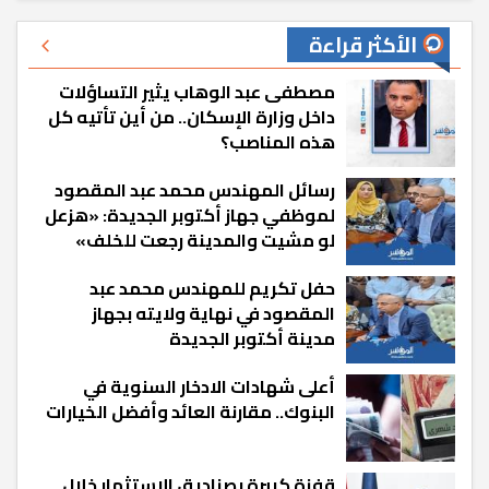
الأكثر قراءة
مصطفى عبد الوهاب يثير التساؤلات
داخل وزارة الإسكان.. من أين تأتيه كل
هذه المناصب؟
رسائل المهندس محمد عبد المقصود
لموظفي جهاز أكتوبر الجديدة: «هزعل
لو مشيت والمدينة رجعت للخلف»
حفل تكريم للمهندس محمد عبد
المقصود في نهاية ولايته بجهاز
مدينة أكتوبر الجديدة
أعلى شهادات الادخار السنوية في
البنوك.. مقارنة العائد وأفضل الخيارات
قفزة كبيرة بصناديق الاستثمار خلال