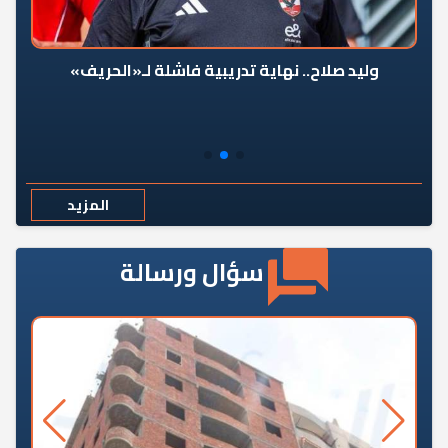
وليد صلاح.. نهاية تدريبية فاشلة لـ«الحريف»
المزيد
سؤال ورسالة