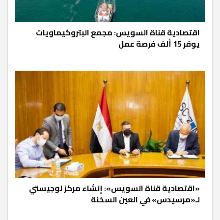
اقتصادية قناة السويس: مجمع البتروكيماويات
يوفر 15 ألف فرصة عمل
«اقتصادية قناة السويس»: إنشاء مركز لوجيستي
لـ«مرسيدس» في العين السخنة