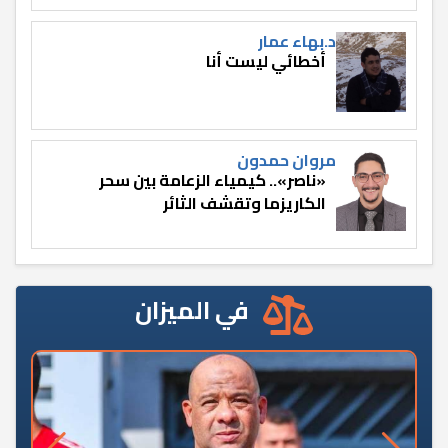
د.بهاء عمار
أخطائي ليست أنا
مروان حمدون
«ناصر».. كيمياء الزعامة بين سحر
الكاريزما وتقشف الثائر
في الميزان