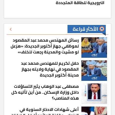
النرويجية للطاقة المتجددة
الأكثر قراءة
رسائل المهندس محمد عبد المقصود
لموظفي جهاز أكتوبر الجديدة: «هزعل
لو مشيت والمدينة رجعت للخلف»
حفل تكريم للمهندس محمد عبد
المقصود في نهاية ولايته بجهاز
مدينة أكتوبر الجديدة
مصطفى عبد الوهاب يثير التساؤلات
داخل وزارة الإسكان.. من أين تأتيه كل
هذه المناصب؟
أعلى شهادات الادخار السنوية في