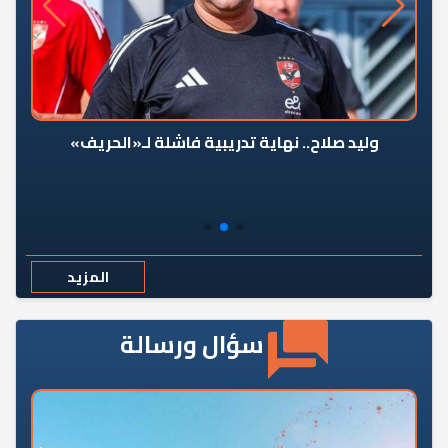
وليد صلاح.. نهاية تدريبية فاشلة لـ«الحريف»
المزيد
سؤال ورسالة