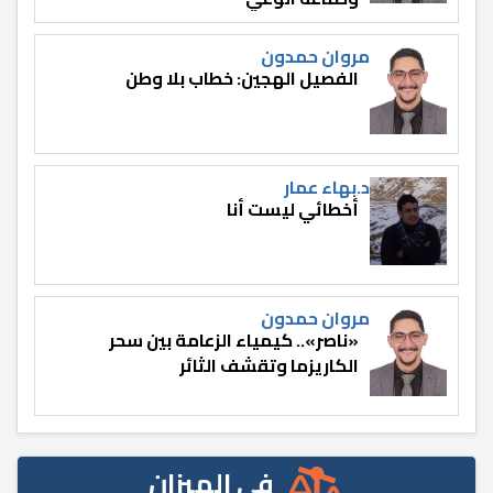
مروان حمدون
الفصيل الهجين: خطاب بلا وطن
د.بهاء عمار
أخطائي ليست أنا
مروان حمدون
«ناصر».. كيمياء الزعامة بين سحر
الكاريزما وتقشف الثائر
في الميزان