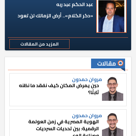
عبد الحكم عبد ربه
«دكر الكلام».. أرض الزمالك لن تعود
المزيد من المقالات
مقالات
مروان حمدون
حين يمرض المكان كيف نفقد ما نظنه
ثابتًا؟
مروان حمدون
الهوية المصرية في زمن العولمة
الرقمية: بين تحديات السرديات
وصناعة الوعي