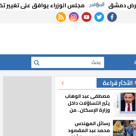
مشق
مجلس الوزراء يوافق على تغيير تخصيص ق
rss feed
instagram
youtube
twitter
facebook
بحث
الأكثر قراءة
مصطفى عبد الوهاب
يثير التساؤلات داخل
وزارة الإسكان.. من
أين تأتيه كل هذه
رسائل المهندس
المناصب؟
محمد عبد المقصود