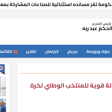
قر مسانده استثنائية للصناعات المشاركة بمعرض د
رئيس التحرير
لحكم عبد ربه
بنوك وبورصة
دبرياج
البرلمان
تقارير
القائمة
لة قوية للمنتخب الوطني لكرة