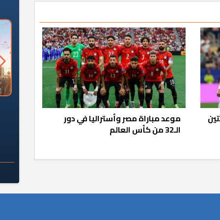
السؤال الصعب: هل
لماذا تخالف الشركات العقارية
م
ج معهد العاشر من
تعليمات الرئيس السيسي؟
تين
موعد مباراة مصر وأستراليا في دور
سكان قرارًا صائبًا؟
الـ32 من كأس العالم