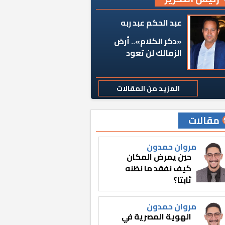
عبد الحكم عبد ربه
«دكر الكلام».. أرض
الزمالك لن تعود
المزيد من المقالات
مقالات
مروان حمدون
حين يمرض المكان
كيف نفقد ما نظنه
ثابتًا؟
مروان حمدون
الهوية المصرية في