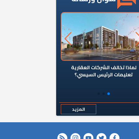
ن يوقف سرطان الأبراج السكنية
«المؤشر» يطرح السؤال ا
المخالفة ياحكومة؟
كان اختيار خريج معهد ال
رمضان وزيرًا للإسكان قرارًا
المزيد
rss feed
instagram
youtube
twitter
FACEBOOK