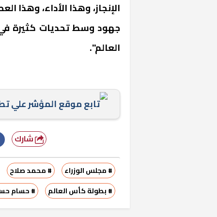
الإنجاز، وهذا الأداء، وهذا الع
جهود وسط تحديات كثيرة في ه
العالم".
تابع موقع المؤشر علي ت
خشبية بفناء
شارك
# مجلس الوزراء
# محمد صلاح
# بطولة كأس العالم
# حسام حس