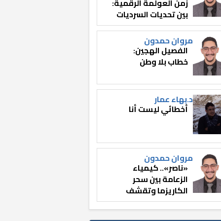
زمن العولمة الرقمية:
بين تحديات السرديات
وصناعة الوعي
مروان حمدون
الفصيل الهجين:
خطاب بلا وطن
د.بهاء عمار
أخطائي ليست أنا
مروان حمدون
«ناصر».. كيمياء
الزعامة بين سحر
الكاريزما وتقشف
الثائر