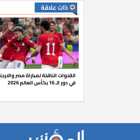
ذات علاقة
«المؤشر» يطرح 
كان اختيار خري
القنوات الناقلة لمباراة مصر والارجن
رمضان وزيرًا للإ
في دور الـ 16 بكأس العالم 2026