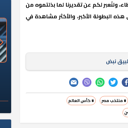
طاء، ولنُعبر لكم عن تقديرنا لما بذلتموه من
ذه البطولة الأكبر، والأكثر مشاهدة في
طبيق نبض
«وزارة الآثار»: العُثور على 10 توابيت
سلامة الغذاء: 285 ألف طن صادرات
 مقبرة "باكي"
غذائية في أسبوع
# منتخب مصر
# كأس العالم
ن