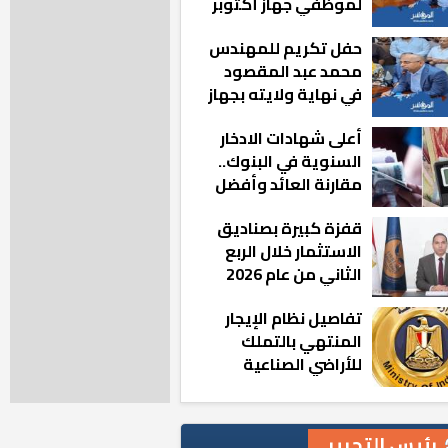
لموظفي جهاز أكتوبر
الجديدة: «هزعل لو
حفل تكريم للمهندس
مشيت والمدينة
محمد عبد المقصود
رجعت للخلف»
في نهاية ولايته بجهاز
مدينة أكتوبر الجديدة
أعلى شهادات الادخار
السنوية في البنوك..
مقارنة العائد وأفضل
الخيارات
قفزة كبيرة بصناديق
الاستثمار خلال الربع
الثاني من عام 2026
تفاصيل نظام الإيجار
المنتهي بالتملك
للأراضي الصناعية
رئيس التحرير