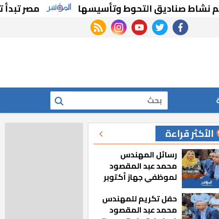
اط صناديق التحوط وتأسيسها
مصر تبدأ تحويل 20 مدرسة للتعليم الفني لمدارس دولية.. تعرف على التفاصيل
rss feed
instagram
youtube
twitter
facebook
بحث
الأكثر قراءة
رسائل المهندس
محمد عبد المقصود
لموظفي جهاز أكتوبر
الجديدة: «هزعل لو
حفل تكريم للمهندس
مشيت والمدينة
محمد عبد المقصود
رجعت للخلف»