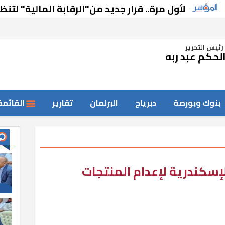
لأول مرة.. قرار جديد من"الرقابة المالية" لتنظم نش
رئيس التحرير
لحكم عبد ربه
بنوك وبورصة
دبرياج
البرلمان
تقارير
القائمة
إسكندرية لإعدام المنتجات