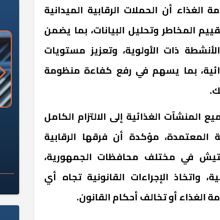
 الغذاء أن الحملات الرقابية الميدانية
ييم المخاطر وتحليل البيانات، بما يضمن
الأنشطة ذات الأولوية، وتعزيز مستويات
ذائية، بما يسهم في رفع كفاءة منظومة
ك
.
ع المنشآت الغذائية إلى الالتزام الكامل
«وزارة الآثار»: العُثور على 10 توابيت
سلامة الغذاء: 285 ألف طن صادرات
 مقبرة "باكي"
غذائية في أسبوع
ية المعتمدة، مؤكدة أن فرقها الرقابية
تيش في مختلف محافظات الجمهورية،
، واتخاذ الإجراءات القانونية تجاه أي
 الغذاء أو تخالف أحكام القانون.