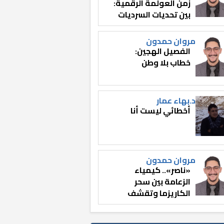
زمن العولمة الرقمية:
بين تحديات السرديات
وصناعة الوعي
مروان حمدون
الفصيل الهجين:
خطاب بلا وطن
د.بهاء عمار
أخطائي ليست أنا
مروان حمدون
«ناصر».. كيمياء
الزعامة بين سحر
الكاريزما وتقشف
الثائر