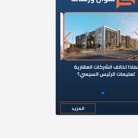
ن يوقف سرطان الأبراج السكنية
«المؤشر» يطرح السؤال ا
المخالفة ياحكومة؟
كان اختيار خريج معهد ال
رمضان وزيرًا للإسكان قرارًا
المزيد