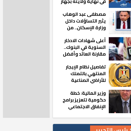
في نهاية ولايته بجهاز
مدينة أكتوبر الجديدة
مصطفى عبد الوهاب
يثير التساؤلات داخل
وزارة الإسكان.. من
أين تأتيه كل هذه
أعلى شهادات الادخار
المناصب؟
السنوية في البنوك..
مقارنة العائد وأفضل
الخيارات
تفاصيل نظام الإيجار
المنتهي بالتملك
للأراضي الصناعية
وزير المالية: خطة
حكومية لتعزيز برامج
الإنفاق الاجتماعي
بالمحافظات
رئيس التحرير