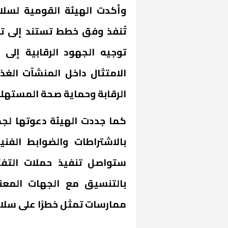
وأكدت الهيئة القومية لسلامة
تُنفذ وفق خطط تستند إلى تق
توجيه الجهود الرقابية إلى 
الامتثال داخل المنشآت الغ
الرقابة وحماية صحة المستهل
كما جددت الهيئة دعوتها لجمي
خشبية بفناء
بالاشتراطات والضوابط الفن
ستواصل تنفيذ حملات التف
بالتنسيق مع الجهات المعنية
ممارسات تمثل خطرًا على سلامة