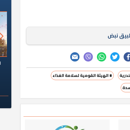
طبيق نبض
السؤال الصعب: هل
لماذا تخالف الشركات العقارية
م
ج معهد العاشر من
تعليمات الرئيس السيسي؟
درية
# الهيئة القومية لسلامة الغذاء
سكان قرارًا صائبًا؟
سدة