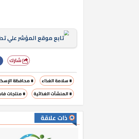
تابع موقع المؤشر علي ت
شارك
«المؤشر» يطرح 
كان اختيار خري
# سلامة الغذاء
# محافظة الإسكن
رمضان وزيرًا للإ
# المنشآت الغذائية
# منتجات فا
ذات علاقة