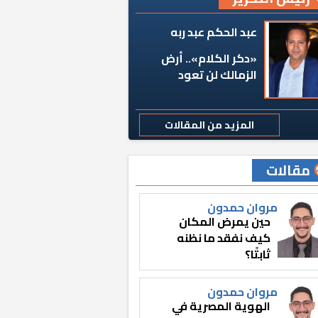
عبد الحكم عبد ربه
«دكر الكلام».. أرض
الزمالك لن تعود
المزيد من المقالات
مقالات
مروان حمدون
حين يمرض المكان
كيف نفقد ما نظنه
ثابتًا؟
مروان حمدون
الهوية المصرية في