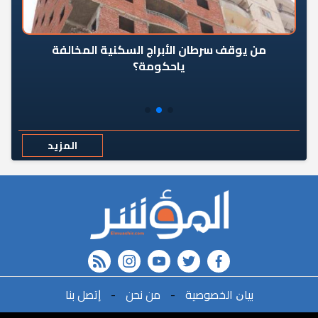
من يوقف سرطان الأبراج السكنية المخالفة
«ال
ياحكومة؟
مع
المزيد
rss feed
instagram
youtube
twitter
FACEBOOK
ﺑﻴﺎﻥ اﻟﺨﺼﻮﺻﻴﺔ
-
ﻣﻦ ﻧﺤﻦ
-
ﺇﺗﺼﻞ ﺑﻨﺎ