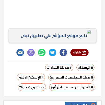
تابع موقع المؤشر علي تطبيق نبض
شارك
# الإسكان
# مدينة السادات
# هيئة المجتمعات العمرانية
# الإسكان الأخضر
# المهندس محمد عادل أنور
# مشروع "ديارنا"