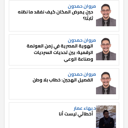
مروان حمدون
حين يمرض المكان كيف نفقد ما نظنه
ثابتًا؟
مروان حمدون
الهوية المصرية في زمن العولمة
الرقمية: بين تحديات السرديات
وصناعة الوعي
مروان حمدون
الفصيل الهجين: خطاب بلا وطن
د.بهاء عمار
أخطائي ليست أنا