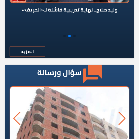
وليد صلاح.. نهاية تدريبية فاشلة لـ«الحريف»
المزيد
سؤال ورسالة