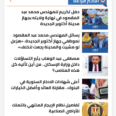
الأكثر قراءة
حفل تكريم للمهندس محمد عبد
المقصود في نهاية ولايته بجهاز
مدينة أكتوبر الجديدة
رسائل المهندس محمد عبد المقصود
لموظفي جهاز أكتوبر الجديدة: «هزعل
لو مشيت والمدينة رجعت للخلف»
مصطفى عبد الوهاب يثير التساؤلات
داخل وزارة الإسكان.. من أين تأتيه كل
هذه المناصب؟
أعلى شهادات الادخار السنوية في
البنوك.. مقارنة العائد وأفضل الخيارات
تفاصيل نظام الإيجار المنتهي بالتملك
للأراضي الصناعية