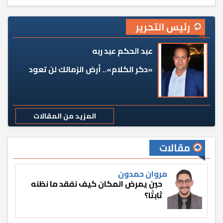
رئيس التحرير
عبد الحكم عبد ربه
«دكر الكلام».. أرض الزمالك لن تعود
المزيد من المقالات
مقالات
مروان حمدون
حين يمرض المكان كيف نفقد ما نظنه
ثابتًا؟
r