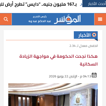
بـ167 مليون جنيه.. “دايس” تطرح أرض للبيع
أحدث الأخبار
رئيس التحرير
عبد الحكم عبد ربه
الأخبار
انخفض معدل لـ 2.34
هكذا نجحت الحكومة في مواجهة الزيادة
السكانية
04:13 م - الإثنين 22 يونيو 2026