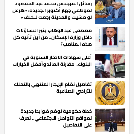
رسائل المهندس محمد عبد المقصود
لموظفي جهاز أكتوبر الجديدة: «هزعل
لو مشيت والمدينة رجعت للخلف»
مصطفى عبد الوهاب يثير التساؤلات
داخل وزارة الإسكان.. من أين تأتيه كل
هذه المناصب؟
أعلى شهادات الادخار السنوية في
البنوك.. مقارنة العائد وأفضل الخيارات
تفاصيل نظام الإيجار المنتهي بالتملك
للأراضي الصناعية
خطة حكومية لوضع ضوابط جديدة
لمواقع التواصل الاجتماعي.. تعرف
على التفاصيل