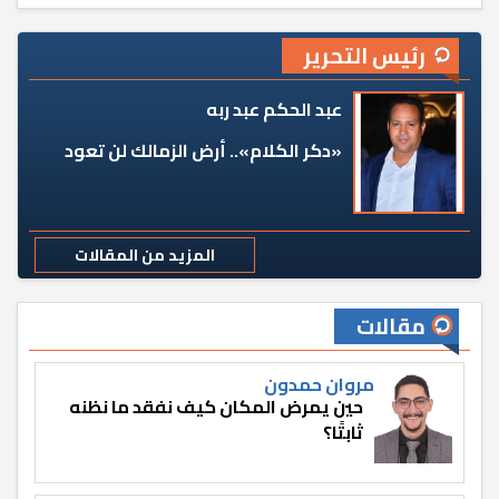
رئيس التحرير
عبد الحكم عبد ربه
«دكر الكلام».. أرض الزمالك لن تعود
المزيد من المقالات
مقالات
مروان حمدون
حين يمرض المكان كيف نفقد ما نظنه
ثابتًا؟