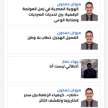
مروان حمدون
الهوية المصرية في زمن العولمة
الرقمية: بين تحديات السرديات
وصناعة الوعي
مروان حمدون
الفصيل الهجين: خطاب بلا وطن
د.بهاء عمار
أخطائي ليست أنا
مروان حمدون
«ناصر».. كيمياء الزعامة بين سحر
الكاريزما وتقشف الثائر