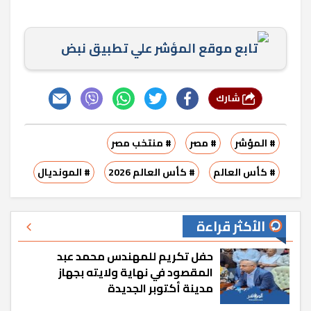
تابع موقع المؤشر علي تطبيق نبض
شارك
# المؤشر
# مصر
# منتخب مصر
# كأس العالم
# كأس العالم 2026
# المونديال
الأكثر قراءة
حفل تكريم للمهندس محمد عبد
المقصود في نهاية ولايته بجهاز
مدينة أكتوبر الجديدة