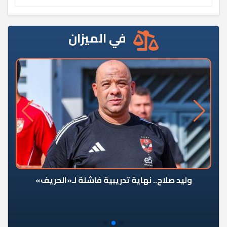
في الميزان
وليد صلاح.. نهاية تدريبية فاشلة لـ«الحريف»