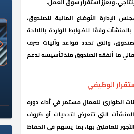
نتاجي، ويعزز استقرار سوق العمل.
لس الإدارة الأوضاع المالية للصندوق،
بالمنشآت وفقًا للضوابط الواردة باللائحة
صندوق، والتي تحدد قواعد وآليات صرف
مالي ما أنفقه الصندوق منذ تأسيسه لدعم
«وزارة الآثار»: العُثور على 10 توابيت
سلامة الغذاء: 285 ألف طن صادرات
 مقبرة "باكي"
غذائية في أسبوع
ستقرار الوظيفي
ات الطوارئ للعمال مستمر في أداء دوره
لمنشآت التي تتعرض لتحديات أو ظروف
لأجور للعاملين بها، بما يسهم في الحفاظ