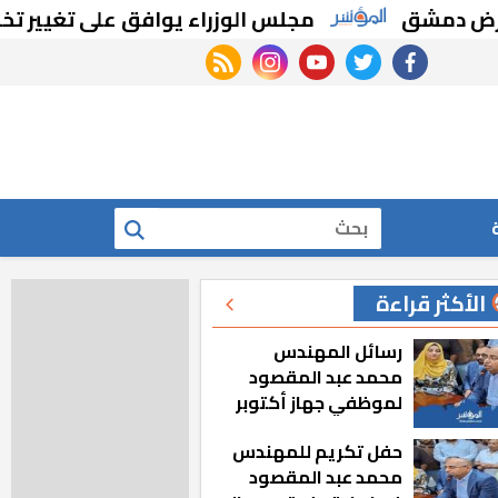
مشق
مجلس الوزراء يوافق على تغيير تخصيص ق
rss feed
instagram
youtube
twitter
facebook
بحث
الأكثر قراءة
رسائل المهندس
محمد عبد المقصود
لموظفي جهاز أكتوبر
الجديدة: «هزعل لو
حفل تكريم للمهندس
مشيت والمدينة
محمد عبد المقصود
رجعت للخلف»