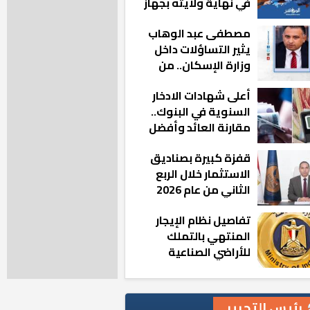
في نهاية ولايته بجهاز
مدينة أكتوبر الجديدة
مصطفى عبد الوهاب
يثير التساؤلات داخل
وزارة الإسكان.. من
أين تأتيه كل هذه
أعلى شهادات الادخار
المناصب؟
السنوية في البنوك..
مقارنة العائد وأفضل
الخيارات
قفزة كبيرة بصناديق
الاستثمار خلال الربع
الثاني من عام 2026
تفاصيل نظام الإيجار
المنتهي بالتملك
للأراضي الصناعية
رئيس التحرير