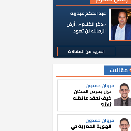
عبد الحكم عبد ربه
«دكر الكلام».. أرض
الزمالك لن تعود
المزيد من المقالات
مقالات
مروان حمدون
حين يمرض المكان
كيف نفقد ما نظنه
ثابتًا؟
مروان حمدون
الهوية المصرية في