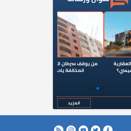
ن يوقف سرطان الأبراج السكنية
«المؤشر» يطرح السؤال ا
المخالفة ياحكومة؟
كان اختيار خريج معهد ال
رمضان وزيرًا للإسكان قرارًا
المزيد
rss feed
instagram
youtube
twitter
FACEBOOK