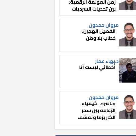
زمن العولمة الرقمية:
بين تحديات السرديات
وصناعة الوعي
مروان حمدون
الفصيل الهجين:
خطاب بلا وطن
د.بهاء عمار
أخطائي ليست أنا
مروان حمدون
«ناصر».. كيمياء
الزعامة بين سحر
الكاريزما وتقشف
الثائر