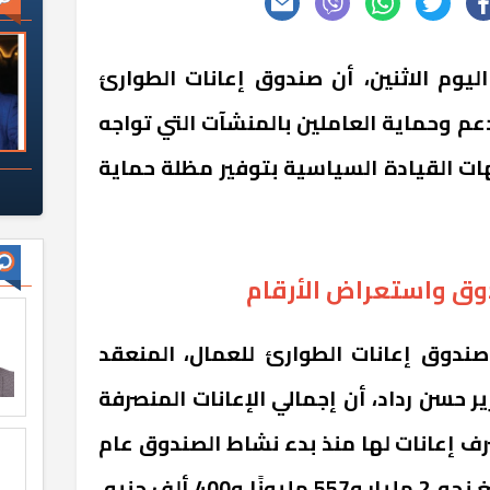
ليوم الاثنين، أن صندوق إعانات الطوارئ
عم وحماية العاملين بالمنشآت التي تواجه
هات القيادة السياسية بتوفير مظلة حماية
وق واستعراض الأرقام
ندوق إعانات الطوارئ للعمال، المنعقد
زير حسن رداد، أن إجمالي الإعانات المنصرفة
رف إعانات لها منذ بدء نشاط الصندوق عام
2002 وحتى 22 يونيه 2026، بلغ نحو 2 مليار و557 مليونًا و400 ألف جنيه،