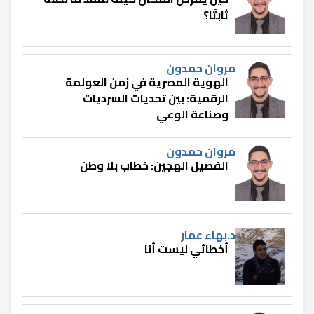
ثابتًا؟
مروان حمدون
الهوية المصرية في زمن العولمة
الرقمية: بين تحديات السرديات
وصناعة الوعي
مروان حمدون
الفصيل الهجين: خطاب بلا وطن
د.بهاء عمار
أخطائي ليست أنا