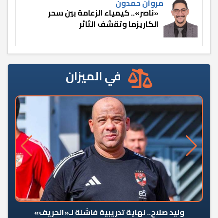
مروان حمدون
«ناصر».. كيمياء الزعامة بين سحر
الكاريزما وتقشف الثائر
في الميزان
وليد صلاح.. نهاية تدريبية فاشلة لـ«الحريف»