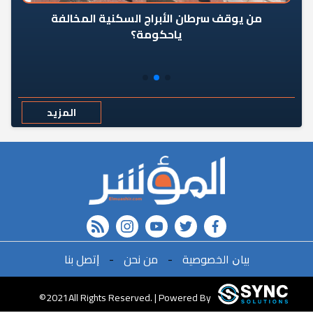
من يوقف سرطان الأبراج السكنية المخالفة
«ال
ياحكومة؟
مع
المزيد
rss feed
instagram
youtube
twitter
FACEBOOK
ﺑﻴﺎﻥ اﻟﺨﺼﻮﺻﻴﺔ
-
ﻣﻦ ﻧﺤﻦ
-
ﺇﺗﺼﻞ ﺑﻨﺎ
r
©2021All Rights Reserved. | Powered By