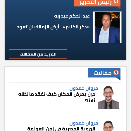
رئيس التحرير
عبد الحكم عبد ربه
«دكر الكلام».. أرض الزمالك لن تعود
المزيد من المقالات
مقالات
مروان حمدون
حين يمرض المكان كيف نفقد ما نظنه
ثابتًا؟
مروان حمدون
الهوية المصرية في زمن العولمة