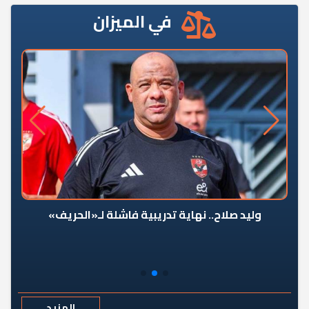
في الميزان
وليد صلاح.. نهاية تدريبية فاشلة لـ«الحريف»
المزيد