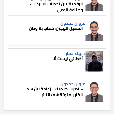
الرقمية: بين تحديات السرديات
وصناعة الوعي
مروان حمدون
الفصيل الهجين: خطاب بلا وطن
د.بهاء عمار
أخطائي ليست أنا
مروان حمدون
«ناصر».. كيمياء الزعامة بين سحر
الكاريزما وتقشف الثائر