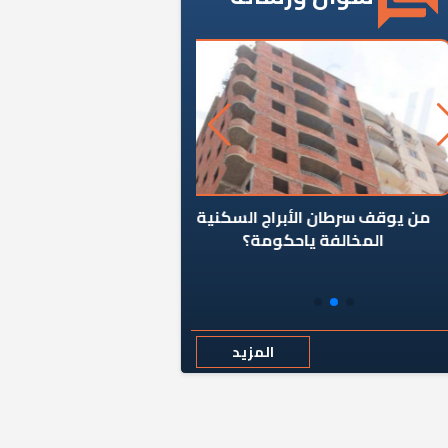
ن يوقف سرطان الأبراج السكنية
«المؤشر» يطرح السؤال ا
المخالفة ياحكومة؟
كان اختيار خريج معهد ال
رمضان وزيرًا للإسكان قرارًا
المزيد