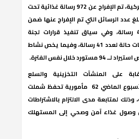
وفيما يتعلق بالإفراجات الجمركية، تم الإفراج عن 972 رسالة غذائية تحت
لغ عدد الرسائل التي تم الإفراج عنها ضمن
منظومة الإفراج السريع 420 رسالة، وفي سياق تنفيذ قرارات لجنة
التظلمات، تم تحرير محاضر إثبات حالة لعدد 41 رسالة، وفيما يخص نشاط
ورد خلال نفس الفترة.
رقابة على المنشآت التخزينية والسلع
الاستراتيجية بالهيئة، خلال الأسبوع الماضي 62 مأمورية تحفظ شملت
ة غذائية، وذلك لمتابعة مدى الالتزام بالاشتراطات
من وصول غذاء آمن وصحي إلى المستهلك