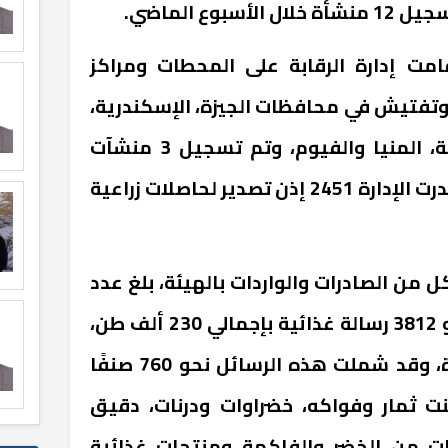
وع الماضي.
امت إدارة الرقابة على المحطات ومراكز
41 زيارة فحص وتفتيش في محافظات الجيزة، الإسكندرية،
بني سويف، البحيرة، القليوبية، المنيا والفيوم، وتم تسجيل 3 منشآت
خلال الأسبوع الماضي، كما أصدرت الإدارة 2451 إذن تصدير لحاصلات زراعية
كل من الصادرات والواردات بالهيئة، بلغ عدد
الرسائل الغذائية المصدرة نحو 3812 رسالة غذائية بإجمالي 230 ألف طن،
صادرة عن 1480 شركة مصدرة، وقد شملت هذه الرسائل نحو 760 صنفًا
نت ثمار وفواكه، خضراوات ودرنات، دقيق
ت من الخضر والفاكهة ومنتجات غذائية