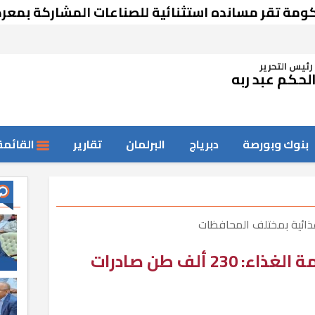
قر مسانده استثنائية للصناعات المشاركة بمعرض دم
رئيس التحرير
لحكم عبد ربه
بنوك وبورصة
دبرياج
البرلمان
تقارير
القائمة
بإجمالي 760 صنفًا.. سلامة الغذاء: 230 ألف طن صادرات