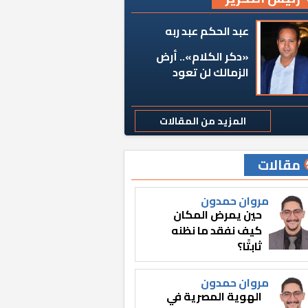
عبد الحكم عبد ربه
«دكر الكلام».. أرض
الزمالك لن تعود
المزيد من المقالات
مقالات
مروان حمدون
حين يمرض المكان
كيف نفقد ما نظنه
ثابتًا؟
مروان حمدون
الهوية المصرية في