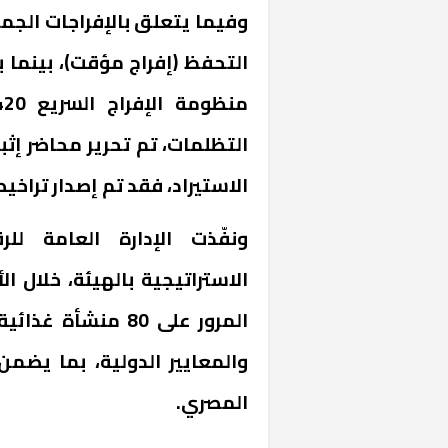
التحفظ (إفراج مؤقت)، بينما ب
الاستيراد، فقد تم إصدار تراخيص استيراد لــ 94 مست
ونفّذت الإدارة العامة لل
المرور على 80 منشأ
والمعايير الدولية، بما يض
المصري.