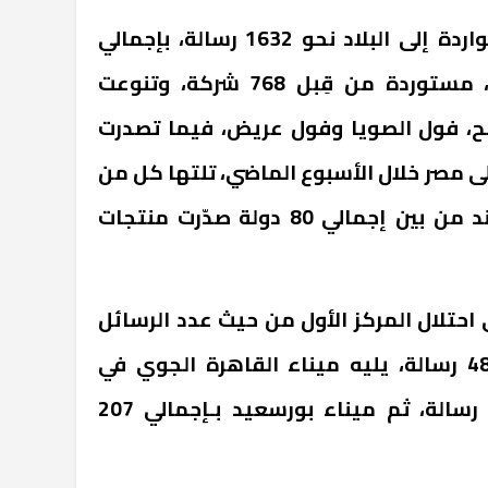
وبلغ عدد الرسائل الغذائية الواردة إلى البلاد نحو 1632 رسالة، بإجمالي
كمية تُقدّر بــ 340 ألف طن، مستوردة من قِبل 768 شركة، وتنوعت
مح، فول الصويا وفول عريض، فيما تصدرت
ى مصر خلال الأسبوع الماضي، تلتها كل من
أوكرانيا، أمريكا، انجلترا والهند من بين إجمالي 80 دولة صدّرت منتجات
احتلال المركز الأول من حيث عدد الرسائل
الغذائية الواردة، بإجمالي 485 رسالة، يليه ميناء القاهرة الجوي في
المركز الثاني بـــإجمالي 336 رسالة، ثم ميناء بورسعيد بـإجمالي 207