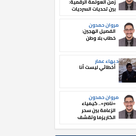
زمن العولمة الرقمية:
بين تحديات السرديات
وصناعة الوعي
مروان حمدون
الفصيل الهجين:
خطاب بلا وطن
د.بهاء عمار
أخطائي ليست أنا
مروان حمدون
«ناصر».. كيمياء
الزعامة بين سحر
الكاريزما وتقشف
الثائر