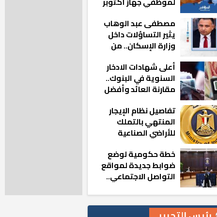
لموظفي جهاز أكتوبر
الجديدة: «هزعل لو
مصطفى عبد الوهاب
مشيت والمدينة
يثير التساؤلات داخل
رجعت للخلف»
وزارة الإسكان.. من
أين تأتيه كل هذه
أعلى شهادات الادخار
المناصب؟
السنوية في البنوك..
مقارنة العائد وأفضل
الخيارات
تفاصيل نظام الإيجار
المنتهي بالتملك
للأراضي الصناعية
خطة حكومية لوضع
ضوابط جديدة لمواقع
التواصل الاجتماعي..
تعرف على التفاصيل
رئيس التحرير