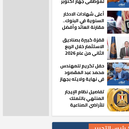
لموظفي جهاز أكتوبر
الجديدة: «هزعل لو
أعلى شهادات الادخار
مشيت والمدينة
السنوية في البنوك..
رجعت للخلف»
مقارنة العائد وأفضل
الخيارات
قفزة كبيرة بصناديق
الاستثمار خلال الربع
الثاني من عام 2026
حفل تكريم للمهندس
محمد عبد المقصود
في نهاية ولايته بجهاز
مدينة أكتوبر الجديدة
تفاصيل نظام الإيجار
المنتهي بالتملك
للأراضي الصناعية
رئيس التحرير