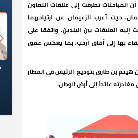
ن المباحثات تطرقت إلى علاقات التعاون
مان، حيث أعرب الزعيمان عن ارتياحهما
إليه العلاقات بين البلدين، واتفقا على
تقاء بها إلى آفاق أرحب، بما يعكس عمق
السؤال الصعب: هل
لماذا تخالف الشركات العقارية
م
ن هيثم بن طارق بتوديع الرئيس في المطار
ج معهد العاشر من
تعليمات الرئيس السيسي؟
سكان قرارًا صائبًا؟
ادرته عائداً إلى أرض الوطن.