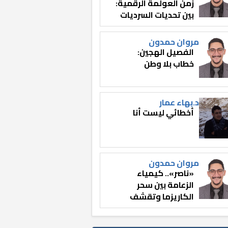
زمن العولمة الرقمية:
بين تحديات السرديات
وصناعة الوعي
مروان حمدون
الفصيل الهجين:
خطاب بلا وطن
د.بهاء عمار
أخطائي ليست أنا
مروان حمدون
«ناصر».. كيمياء
الزعامة بين سحر
الكاريزما وتقشف
الثائر