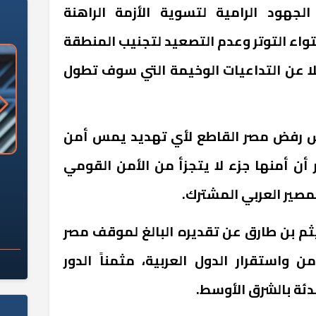
جهود الرامية لتسوية الأزمة الراهنة
واء التوتر وعدم التصعيد لتجنيب المنطقة
لا عن التداعيات الوخيمة التي سوف تطول
س رفض مصر القاطع لأي تهديد يمس أمن
ر أن أمنها جزء لا يتجزأ من الأمن القومي
«وزارة الآثار»: العُثور على 10 توابيت
سلامة الغذاء: 285 ألف طن صادرات
 مقبرة "باكي"
غذائية في أسبوع
مصير العربي المشترك.
ثم بن طارق عن تقديره البالغ لموقف مصر
 واستقرار الدول العربية، مثمناً الدور
ئة بالشرق الأوسط.