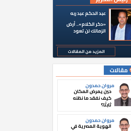
عبد الحكم عبد ربه
«دكر الكلام».. أرض
الزمالك لن تعود
المزيد من المقالات
مقالات
مروان حمدون
حين يمرض المكان
كيف نفقد ما نظنه
ثابتًا؟
مروان حمدون
الهوية المصرية في