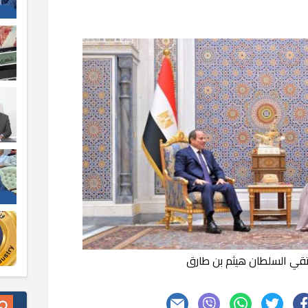
قي السلطان هيثم بن طارق