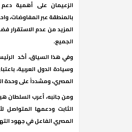
الزعيمان على أهمية دعم ال
بالمنطقة عبر المفاوضات، واحت
المزيد من عدم الاستقرار فض
الجميع.
وفي هذا السياق، أكد الرئي
وسيادة الدول العربية، باعتبا
خشبية بفناء
المصري، ومشدداً على وحدة ال
ومن جانبه، أعرب السلطان هي
الثابت ودعمها المتواصل لأمن
المصري الفاعل في جهود التهد