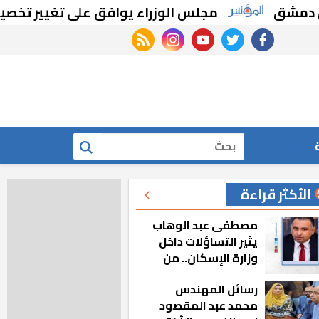
مجلس الوزراء يوافق على تغيير تخصيص قطع أ
rss feed
instagram
youtube
twitter
facebook
بحث
الأكثر قراءة
مصطفى عبد الوهاب
يثير التساؤلات داخل
وزارة الإسكان.. من
أين تأتيه كل هذه
رسائل المهندس
المناصب؟
محمد عبد المقصود