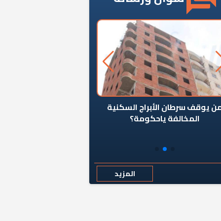
ن يوقف سرطان الأبراج السكنية
«المؤشر» يطرح السؤال ا
المخالفة ياحكومة؟
كان اختيار خريج معهد ال
رمضان وزيرًا للإسكان قرارًا
المزيد