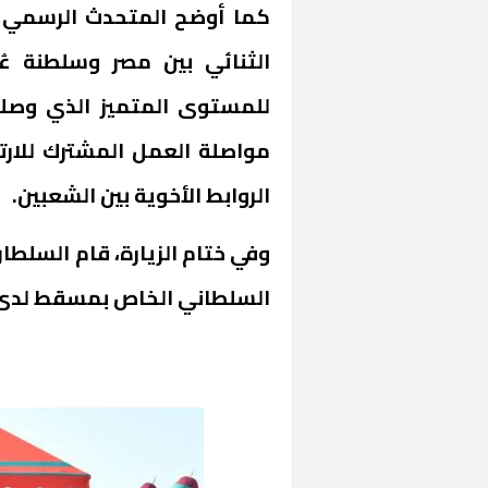
كما أوضح المتحدث الرسمي أ
الثنائي بين مصر وسلطنة عُ
للمستوى المتميز الذي وصلت 
مواصلة العمل المشترك للار
الروابط الأخوية بين الشعبين.
«المؤشر» يطرح 
وفي ختام الزيارة، قام السلطا
كان اختيار خري
رمضان وزيرًا للإ
السلطاني الخاص بمسقط لدى مغ