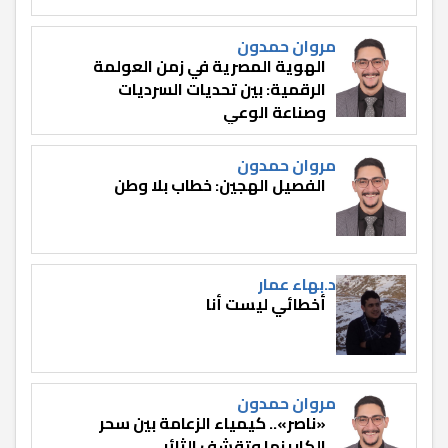
مروان حمدون
الهوية المصرية في زمن العولمة
الرقمية: بين تحديات السرديات
وصناعة الوعي
مروان حمدون
الفصيل الهجين: خطاب بلا وطن
د.بهاء عمار
أخطائي ليست أنا
مروان حمدون
«ناصر».. كيمياء الزعامة بين سحر
الكاريزما وتقشف الثائر