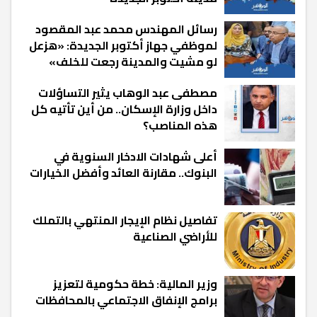
رسائل المهندس محمد عبد المقصود
لموظفي جهاز أكتوبر الجديدة: «هزعل
لو مشيت والمدينة رجعت للخلف»
مصطفى عبد الوهاب يثير التساؤلات
داخل وزارة الإسكان.. من أين تأتيه كل
هذه المناصب؟
أعلى شهادات الادخار السنوية في
البنوك.. مقارنة العائد وأفضل الخيارات
تفاصيل نظام الإيجار المنتهي بالتملك
للأراضي الصناعية
وزير المالية: خطة حكومية لتعزيز
برامج الإنفاق الاجتماعي بالمحافظات