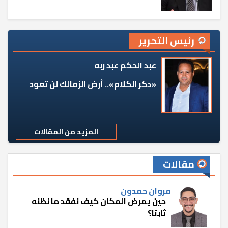
رئيس التحرير
عبد الحكم عبد ربه
«دكر الكلام».. أرض الزمالك لن تعود
المزيد من المقالات
مقالات
مروان حمدون
حين يمرض المكان كيف نفقد ما نظنه
ثابتًا؟