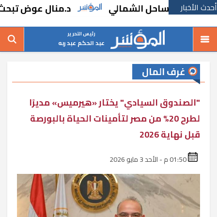
أحدث الأخبار
 بالساحل الشمالي
د.منال عوض تبحث مطالب 
رئيس التحرير
عبد الحكم عبد ربه
غرف المال
"الصندوق السيادي" يختار «هيرميس» مديرًا
لطرح 20% من مصر لتأمينات الحياة بالبورصة
قبل نهاية 2026
01:50 م - الأحد 3 مايو 2026