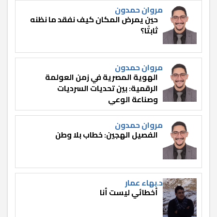
مروان حمدون
حين يمرض المكان كيف نفقد ما نظنه
ثابتًا؟
مروان حمدون
الهوية المصرية في زمن العولمة
الرقمية: بين تحديات السرديات
وصناعة الوعي
مروان حمدون
الفصيل الهجين: خطاب بلا وطن
د.بهاء عمار
أخطائي ليست أنا