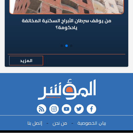
من يوقف سرطان الأبراج السكنية المخالفة
«ال
ياحكومة؟
مع
المزيد
rss feed
instagram
youtube
twitter
FACEBOOK
r
ﺑﻴﺎﻥ اﻟﺨﺼﻮﺻﻴﺔ
-
ﻣﻦ ﻧﺤﻦ
-
ﺇﺗﺼﻞ ﺑﻨﺎ