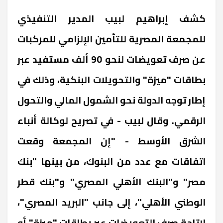
كشف إبراهيم لبيب المدير التنفيذي
للمجمعة المصرية للتأمين الإلزامي للمركبات
عن صرف تعويضات لنحو 90 ألف مستفيد عبر
بطاقات "ميزة" والتحويلات البنكية، وذلك في
إطار توجه الدولة نحو الشمول المالي والتحول
الرقمي. وقال لبيب - في تصريح لوكالة أنباء
الشرق الأوسط - "إن المجمعة وقعت
اتفاقات مع عدد من البنوك، من بينها "بنك
مصر" و"البنك الأهلي المصري" و"بنك قطر
الوطني الأهلي"، إلى جانب "البريد المصري"،
لإتاحة صرف التعويضات عبر بطاقات "ميزة" أو