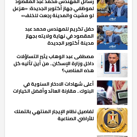
رسائل المهندس محمد عبد المقصود
لموظفي جهاز أكتوبر الجديدة: «هزعل
لو مشيت والمدينة رجعت للخلف»
حفل تكريم للمهندس محمد عبد
المقصود في نهاية ولايته بجهاز
مدينة أكتوبر الجديدة
مصطفى عبد الوهاب يثير التساؤلات
داخل وزارة الإسكان.. من أين تأتيه كل
هذه المناصب؟
أعلى شهادات الادخار السنوية في
البنوك.. مقارنة العائد وأفضل الخيارات
تفاصيل نظام الإيجار المنتهي بالتملك
للأراضي الصناعية