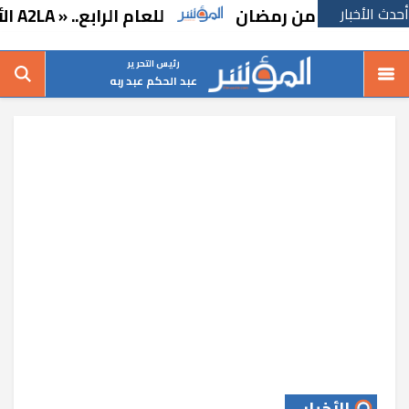
أحدث الأخبار
 لعاشر من رمضان
للعام الرابع.. « A2LA الأمريكية» تجدد اعتماد «متبقيات المبيدات» بالإسماعيلية
رئيس التحرير
عبد الحكم عبد ربه