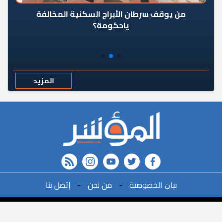
من يوقف سرطان الأبراج السكنية المخالفة
«ال
ياحكومة؟
مع
المزيد
rss feed
instagram
youtube
twitter
FACEBOOK
r
ﺑﻴﺎﻥ اﻟﺨﺼﻮﺻﻴﺔ
-
ﻣﻦ ﻧﺤﻦ
-
ﺇﺗﺼﻞ ﺑﻨﺎ
البحث
©2021All Rights Reserved. | Powered By