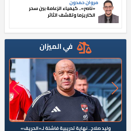
مروان حمدون
«ناصر».. كيمياء الزعامة بين سحر
الكاريزما وتقشف الثائر
في الميزان
وليد صلاح.. نهاية تدريبية فاشلة لـ«الحريف»