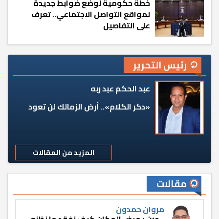
خطة حكومية لوضع ضوابط جديدة
لمواقع التواصل الاجتماعي.. تعرف
على التفاصيل
رئيس التحرير
عبد الحكم عبد ربه
«دكر الكلام».. أرض الزمالك لن تعود
المزيد من المقالات
مقالات
مروان حمدون
حين يمرض المكان كيف نفقد ما نظنه