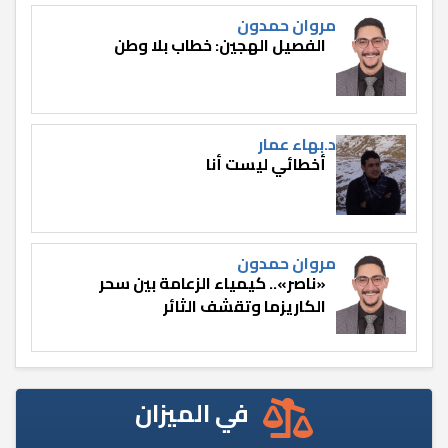
مروان حمدون
الفصيل الهجين: خطاب بلا وطن
د.بهاء عمار
أخطائي ليست أنا
مروان حمدون
«ناصر».. كيمياء الزعامة بين سحر
الكاريزما وتقشف الثائر
في الميزان