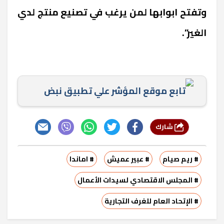
وتفتح ابوابها لمن يرغب في تصنيع منتج لدي
الغير”.
تابع موقع المؤشر علي تطبيق نبض
شارك
# ريم صيام
# عبير عميش
# اماندا
# المجلس الاقتصادي لسيدات الأعمال
# الإتحاد العام للغرف التجارية