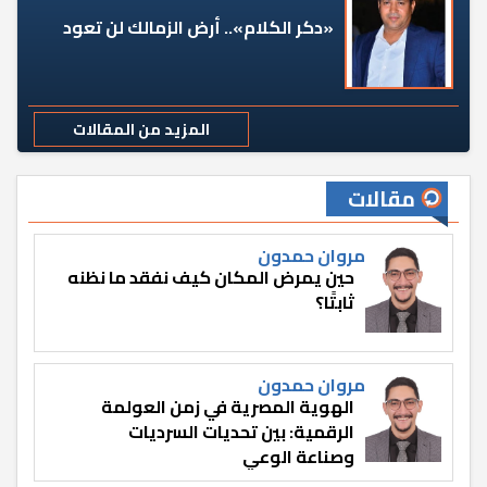
«دكر الكلام».. أرض الزمالك لن تعود
المزيد من المقالات
مقالات
مروان حمدون
حين يمرض المكان كيف نفقد ما نظنه
ثابتًا؟
مروان حمدون
الهوية المصرية في زمن العولمة
الرقمية: بين تحديات السرديات
وصناعة الوعي